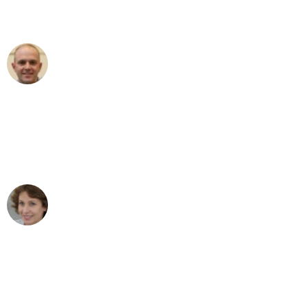
außergewöhnlichen Service!"
Frederik F.
Umzug in Bielefeld
"Besser hätte ich mir den Umzug von
Bielefeld nach Wien nicht vorstellen
können - DANKE!"
Maria W
Umzug von Bielefeld nach Wien
"Mein Klavier kam in unter 24 Stunden
ohne einen Kratzer an - ein
erstklassiger Service!"