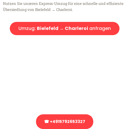
Nutzen Sie unseren Express-Umzug für eine schnelle und effiziente
Übersiedlung von Bielefeld → Charleroi.
Umzug:
Bielefeld → Charleroi
anfragen
Kostenlose Beratung!
Sie haben Fragen?
Sie haben Fragen zu Ihrem Transport oder benötigen eine Beratung
bezüglich Ihres Umzug?
Rufen Sie uns gerne an, unser Team aus Experten freut sich, Ihnen
kostenlos weiterzuhelfen!
☎ +4915792653327