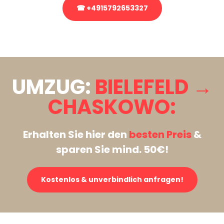
☎ +4915792653327
Stattdessen eine unverbindliche Anfrage senden
UMZUG:
BIELEFELD →
CHASKOWO:
Erhalten Sie hier den
besten Preis
&
sparen Sie mind. 50€!
Kostenlos & unverbindlich anfragen!