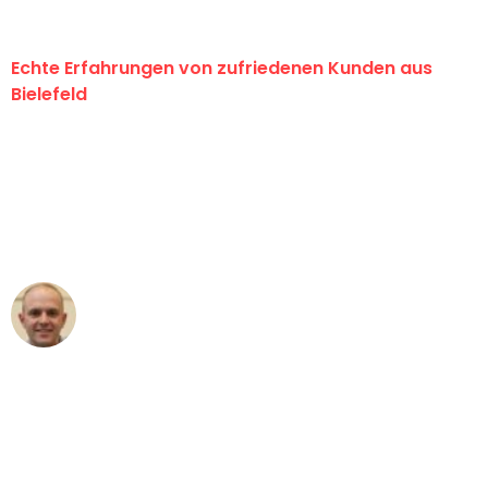
Echte Erfahrungen von zufriedenen Kunden aus
Bielefeld
"Erste Klasse! Ein großes Dankeschön
an das gesamte Team von Maier
Umzugsservice für ihren
außergewöhnlichen Service!"
Frederik F.
Umzug in Bielefeld
"Besser hätte ich mir den Umzug von
Bielefeld nach Wien nicht vorstellen
können - DANKE!"