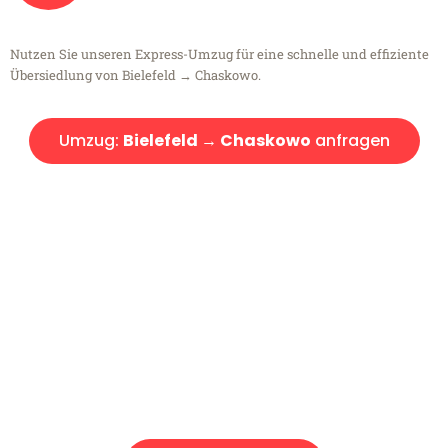
Nutzen Sie unseren Express-Umzug für eine schnelle und effiziente
Übersiedlung von Bielefeld → Chaskowo.
Umzug:
Bielefeld → Chaskowo
anfragen
Kostenlose Beratung!
Sie haben Fragen?
Sie haben Fragen zu Ihrem Transport oder benötigen eine Beratung
bezüglich Ihres Umzug?
Rufen Sie uns gerne an, unser Team aus Experten freut sich, Ihnen
kostenlos weiterzuhelfen!