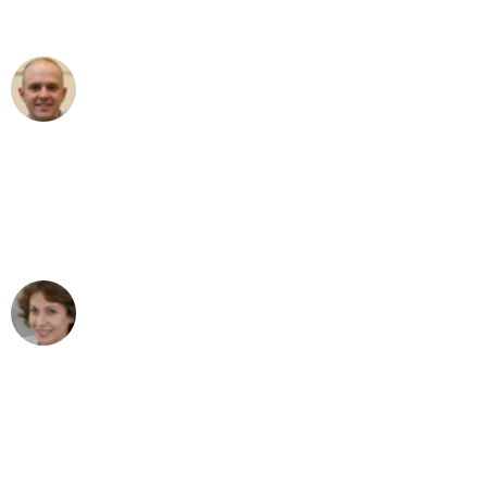
außergewöhnlichen Service!"
Frederik F.
Umzug in Bielefeld
"Besser hätte ich mir den Umzug von
Bielefeld nach Wien nicht vorstellen
können - DANKE!"
Maria W
Umzug von Bielefeld nach Wien
"Mein Klavier kam in unter 24 Stunden
ohne einen Kratzer an - ein
erstklassiger Service!"