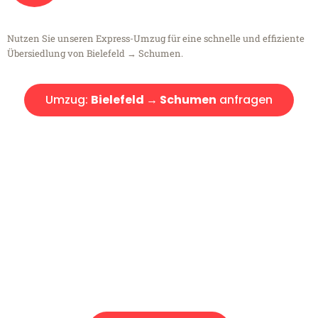
Nutzen Sie unseren Express-Umzug für eine schnelle und effiziente
Übersiedlung von Bielefeld → Schumen.
Umzug:
Bielefeld → Schumen
anfragen
Kostenlose Beratung!
Sie haben Fragen?
Sie haben Fragen zu Ihrem Transport oder benötigen eine Beratung
bezüglich Ihres Umzug?
Rufen Sie uns gerne an, unser Team aus Experten freut sich, Ihnen
kostenlos weiterzuhelfen!