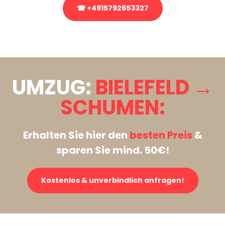
☎ +4915792653327
Stattdessen eine unverbindliche Anfrage senden
UMZUG:
BIELEFELD →
SCHUMEN:
Erhalten Sie hier den
besten Preis
&
sparen Sie mind. 50€!
Kostenlos & unverbindlich anfragen!