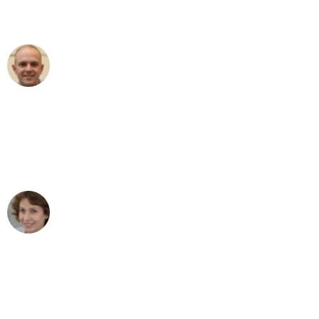
außergewöhnlichen Service!"
Frederik F.
Umzug in Bielefeld
"Besser hätte ich mir den Umzug von
Bielefeld nach Wien nicht vorstellen
können - DANKE!"
Maria W
Umzug von Bielefeld nach Wien
"Mein Klavier kam in unter 24 Stunden
ohne einen Kratzer an - ein
erstklassiger Service!"