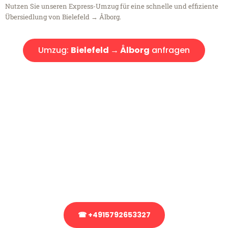
Nutzen Sie unseren Express-Umzug für eine schnelle und effiziente
Übersiedlung von Bielefeld → Ålborg.
Umzug:
Bielefeld → Ålborg
anfragen
Kostenlose Beratung!
Sie haben Fragen?
Sie haben Fragen zu Ihrem Transport oder benötigen eine Beratung
bezüglich Ihres Umzug?
Rufen Sie uns gerne an, unser Team aus Experten freut sich, Ihnen
kostenlos weiterzuhelfen!
☎ +4915792653327