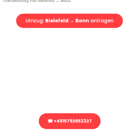
Übersiedlung von Bielefeld → Bonn.
Umzug:
Bielefeld → Bonn
anfragen
Kostenlose Beratung!
Sie haben Fragen?
Sie haben Fragen zu Ihrem Transport oder benötigen eine Beratung
bezüglich Ihres Umzug?
Rufen Sie uns gerne an, unser Team aus Experten freut sich, Ihnen
kostenlos weiterzuhelfen!
☎ +4915792653327
Stattdessen eine unverbindliche Anfrage senden