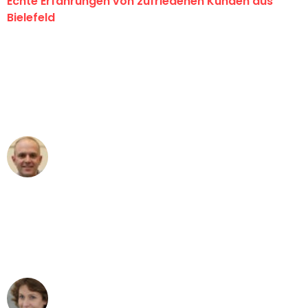
Echte Erfahrungen von zufriedenen Kunden aus
Bielefeld
"Erste Klasse! Ein großes Dankeschön
an das gesamte Team von Maier
Umzugsservice für ihren
außergewöhnlichen Service!"
Frederik F.
Umzug in Bielefeld
"Besser hätte ich mir den Umzug von
Bielefeld nach Wien nicht vorstellen
können - DANKE!"
Maria W
Umzug von Bielefeld nach Wien