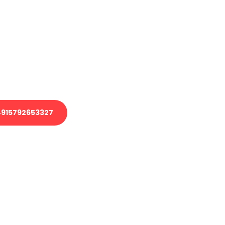
en?
 Transport oder benötigen eine
 Umzug?
ser Team aus Experten freut sich,
elfen!
915792653327
nverbindliche Anfrage senden