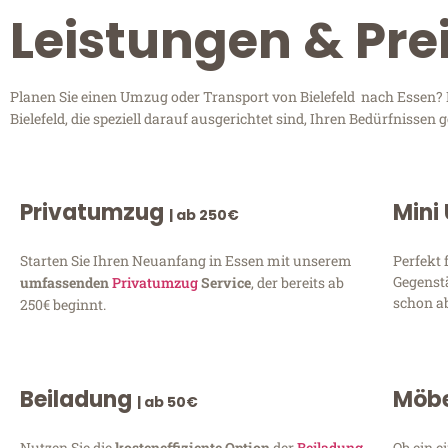
Leistungen & Prei
Planen Sie einen Umzug oder Transport von Bielefeld nach Essen? E
Bielefeld, die speziell darauf ausgerichtet sind, Ihren Bedürfnisse
Privatumzug
Mini
| ab 250€
Starten Sie Ihren Neuanfang in Essen mit unserem
Perfekt 
Gegenst
umfassenden
Privatumzug
Service
, der bereits ab
schon ab
250€ beginnt.
Beiladung
Möbe
| ab 50€
Nutzen Sie die
kosteneffiziente Option
der
Beiladung
Ob ein e