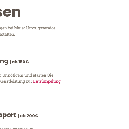
sen
ungen bei Maier Umzugsservice
stalten.
ung
| ab 150€
von Unnötigem und
starten Sie
Dienstleistung zur
Entrümpelung
nsport
| ab 200€
nsere Expertise im