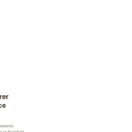
rer
Kostenlose Beratung!
ce
Sie 
unseren
in Bielefeld,