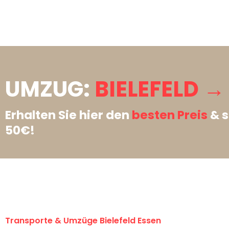
UMZUG:
BIELEFELD →
Erhalten Sie hier den
besten Preis
& s
50€!
Transporte & Umzüge Bielefeld Essen