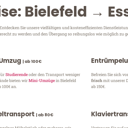
se: Bielefeld → Es
ntdecken Sie unsere vielfältigen und kosteneffizienten Dienstleist
n gerecht zu werden und den Übergang so reibungslos wie möglich zu ge
 Umzug
Entrümpel
| ab 100€
für
Studierende
oder den Transport weniger
Befreien Sie sich 
ände bieten wir
Mini-Umzüge
in Bielefeld
frisch
mit unserer 
 100€ an.
ab 150€.
ltransport
Klaviertra
| ab 80€
inzelnes Möbelstück oder mehrere, wir
Vertrauen Sie auf u