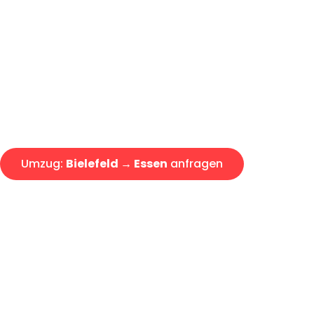
Günstiger Umzug Bielefeld Ess
Express-Abwicklung in unter 2
Über 15 Jahre Erfahrung mit 
Angebot erhalten in unter 30 
Umzug:
Bielefeld → Essen
anfragen
Alle Umzugsanfragen sind zu 100% kostenlos & unverbind