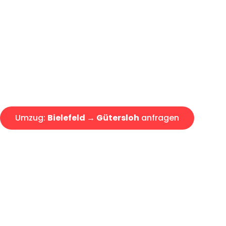
Günstiger Umzug Bielefeld Güt
Express-Abwicklung in unter 2
Über 15 Jahre Erfahrung mit 
Angebot erhalten in unter 30 
Umzug:
Bielefeld → Gütersloh
anfragen
Alle Umzugsanfragen sind zu 100% kostenlos & unverbind