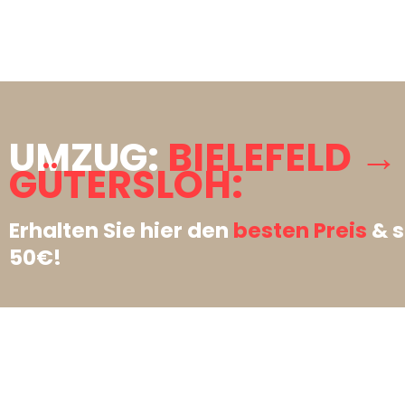
UMZUG:
BIELEFELD →
GÜTERSLOH:
Erhalten Sie hier den
besten Preis
& s
50€!