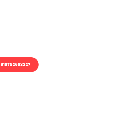
en?
 Transport oder benötigen eine
 Umzug?
ser Team aus Experten freut sich,
elfen!
915792653327
nverbindliche Anfrage senden