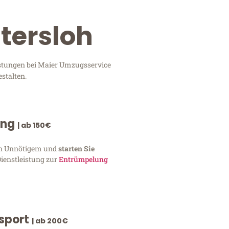
ütersloh
eistungen bei Maier Umzugsservice
stalten.
ung
| ab 150€
von Unnötigem und
starten Sie
Dienstleistung zur
Entrümpelung
nsport
| ab 200€