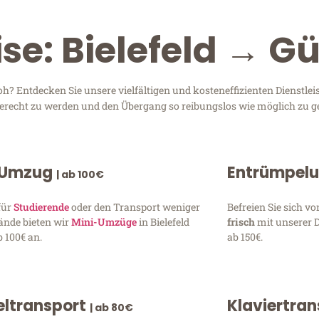
se: Bielefeld → G
h? Entdecken Sie unsere vielfältigen und kosteneffizienten Dienstl
n gerecht zu werden und den Übergang so reibungslos wie möglich zu ge
 Umzug
Entrümpel
| ab 100€
für
Studierende
oder den Transport weniger
Befreien Sie sich 
ände bieten wir
Mini-Umzüge
in Bielefeld
frisch
mit unserer 
 100€ an.
ab 150€.
ltransport
Klaviertra
| ab 80€