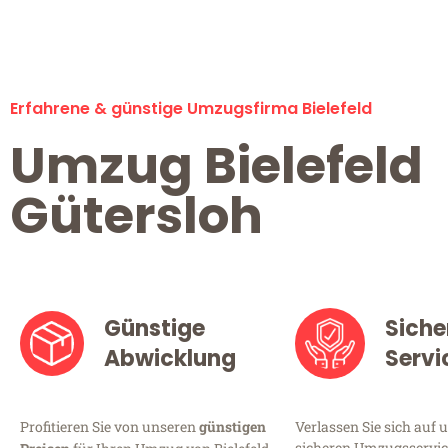
Erfahrene & günstige Umzugsfirma Bielefeld
Umzug Bielefeld
Gütersloh
Günstige
Siche
Abwicklung
Servi
Profitieren Sie von unseren
günstigen
Verlassen Sie sich auf 
sicheren Umzugsservice 