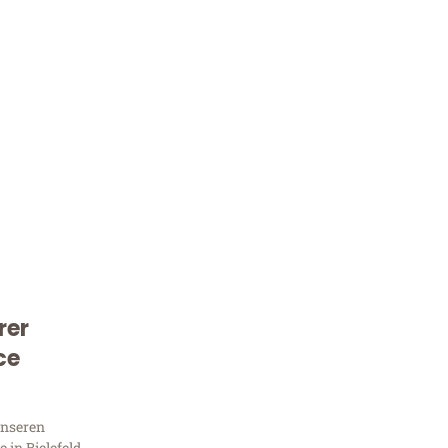
rer
Kostenlose Beratung!
ce
Sie 
unseren
in Bielefeld,