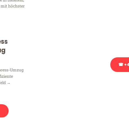
Frag
 mit höchster
Sie haben Fragen zu Ihrem
Beratung bezüglich Ihres
Rufen Sie uns gerne an, un
ess
Ihnen kostenlos weiterzuh
ug
☎ +4
xpress-Umzug
fiziente
Stattdessen eine u
feld →