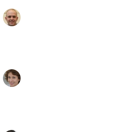
Frederik F.
Umzug in Bielefeld
"Besser hätte ich mir den Umzug von
Bielefeld nach Wien nicht vorstellen
können - DANKE!"
Maria W
Umzug von Bielefeld nach Wien
"Mein Klavier kam in unter 24 Stunden
ohne einen Kratzer an - ein
erstklassiger Service!"