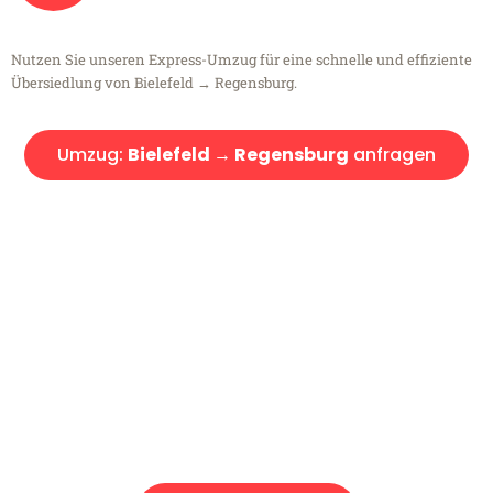
Nutzen Sie unseren Express-Umzug für eine schnelle und effiziente
Übersiedlung von Bielefeld → Regensburg.
Umzug:
Bielefeld → Regensburg
anfragen
Kostenlose Beratung!
Sie haben Fragen?
Sie haben Fragen zu Ihrem Transport oder benötigen eine Beratung
bezüglich Ihres Umzug?
Rufen Sie uns gerne an, unser Team aus Experten freut sich, Ihnen
kostenlos weiterzuhelfen!