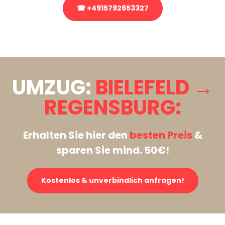
☎ +4915792653327
Stattdessen eine unverbindliche Anfrage senden
UMZUG:
BIELEFELD →
REGENSBURG:
Erhalten Sie hier den
besten Preis
&
sparen Sie mind. 50€!
Kostenlos & unverbindlich anfragen!