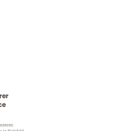
rer
Kostenlose Beratung!
ce
Sie 
unseren
in Bielefeld,