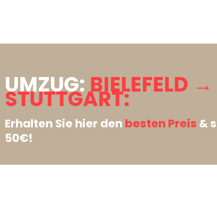
UMZUG:
BIELEFELD →
STUTTGART:
Erhalten Sie hier den
besten Preis
& s
50€!