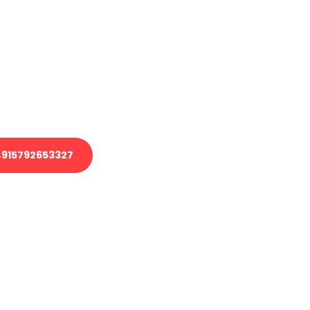
en?
 Transport oder benötigen eine
 Umzug?
ser Team aus Experten freut sich,
elfen!
915792653327
nverbindliche Anfrage senden