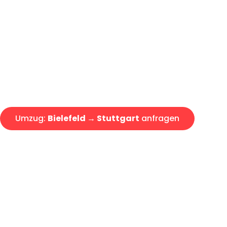
Günstiger Umzug Bielefeld Stu
Express-Abwicklung in unter 2
Über 15 Jahre Erfahrung mit 
Angebot erhalten in unter 30 
Umzug:
Bielefeld → Stuttgart
anfragen
Alle Umzugsanfragen sind zu 100% kostenlos & unverbind