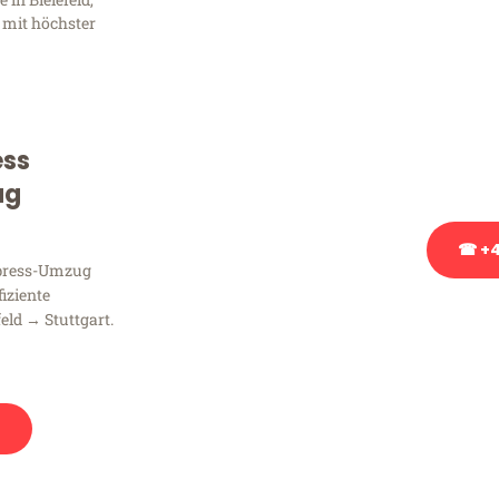
Frag
 mit höchster
Sie haben Fragen zu Ihrem
Beratung bezüglich Ihres
Rufen Sie uns gerne an, un
ess
Ihnen kostenlos weiterzuh
ug
☎ +4
xpress-Umzug
fiziente
Stattdessen eine u
eld → Stuttgart.