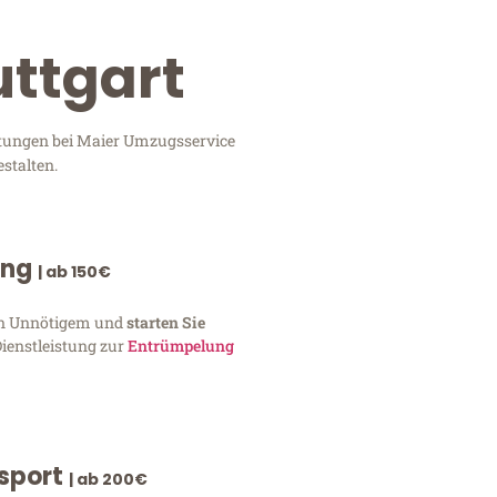
uttgart
istungen bei Maier Umzugsservice
stalten.
ung
| ab 150€
von Unnötigem und
starten Sie
Dienstleistung zur
Entrümpelung
nsport
| ab 200€