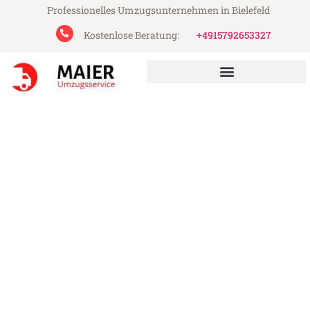
Professionelles Umzugsunternehmen in Bielefeld
Kostenlose Beratung:
+4915792653327
UMZUGSUNTERNEHMEN BIELEFELD
UMZUGSSERVICE BIELEFELD
Maier Umzugsservice aus Bielefeld
Umzug Bielefeld Coventry
Günstiger Umzug Bielefeld Coventry (ab
199€)
Express-Abwicklung in unter 24 Stunden!
Über 15 Jahre Erfahrung mit Umzügen!
Angebot erhalten in unter 30 Minuten!