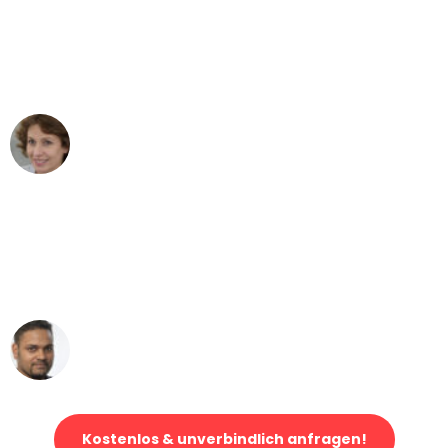
"Besser hätte ich mir den Umzug von
Bielefeld nach Wien nicht vorstellen
können - DANKE!"
Maria W
Umzug von Bielefeld nach Wien
"Mein Klavier kam in unter 24 Stunden
ohne einen Kratzer an - ein
erstklassiger Service!"
Ümit Y.
Klaviertransport in Bielefeld
Kostenlos & unverbindlich anfragen!