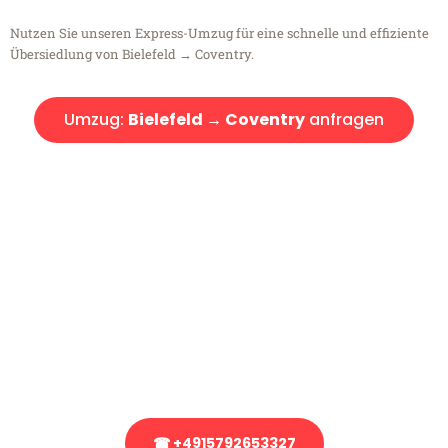
Nutzen Sie unseren Express-Umzug für eine schnelle und effiziente
Übersiedlung von Bielefeld → Coventry.
Umzug:
Bielefeld → Coventry
anfragen
Kostenlose Beratung!
Sie haben Fragen?
Sie haben Fragen zu Ihrem Transport oder benötigen eine Beratung
bezüglich Ihres Umzug?
Rufen Sie uns gerne an, unser Team aus Experten freut sich, Ihnen
kostenlos weiterzuhelfen!
☎ +4915792653327