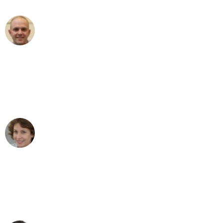
Frederik F.
Umzug in Bielefeld
"Besser hätte ich mir den Umzug von
Bielefeld nach Wien nicht vorstellen
können - DANKE!"
Maria W
Umzug von Bielefeld nach Wien
"Mein Klavier kam in unter 24 Stunden
ohne einen Kratzer an - ein
erstklassiger Service!"