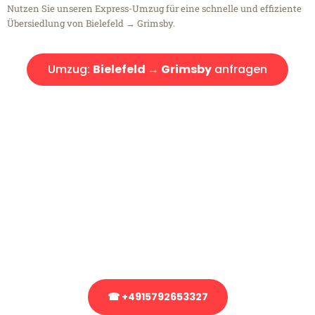
Nutzen Sie unseren Express-Umzug für eine schnelle und effiziente
Übersiedlung von Bielefeld → Grimsby.
Umzug:
Bielefeld → Grimsby
anfragen
Kostenlose Beratung!
Sie haben Fragen?
Sie haben Fragen zu Ihrem Transport oder benötigen eine Beratung
bezüglich Ihres Umzug?
Rufen Sie uns gerne an, unser Team aus Experten freut sich, Ihnen
kostenlos weiterzuhelfen!
☎ +4915792653327