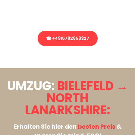
bezüglich Ihres Umzug?
Rufen Sie uns gerne an, unser Team aus Experten freut sich, Ihnen
kostenlos weiterzuhelfen!
☎ +4915792653327
Stattdessen eine unverbindliche Anfrage senden
UMZUG:
BIELEFELD →
NORTH
LANARKSHIRE:
Erhalten Sie hier den
besten Preis
&