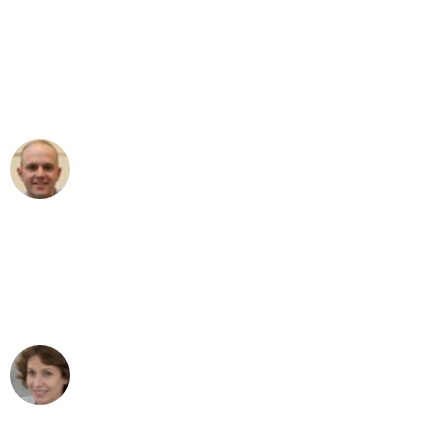
"Erste Klasse! Ein großes Dankeschön
an das gesamte Team von Maier
Umzugsservice für ihren
außergewöhnlichen Service!"
Frederik F.
Umzug in Bielefeld
"Besser hätte ich mir den Umzug von
Bielefeld nach Wien nicht vorstellen
können - DANKE!"
Maria W
Umzug von Bielefeld nach Wien