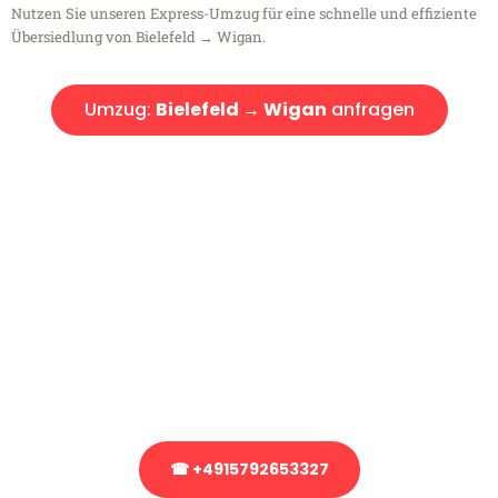
Nutzen Sie unseren Express-Umzug für eine schnelle und effiziente
Übersiedlung von Bielefeld → Wigan.
Umzug:
Bielefeld → Wigan
anfragen
Kostenlose Beratung!
Sie haben Fragen?
Sie haben Fragen zu Ihrem Transport oder benötigen eine Beratung
bezüglich Ihres Umzug?
Rufen Sie uns gerne an, unser Team aus Experten freut sich, Ihnen
kostenlos weiterzuhelfen!
☎ +4915792653327