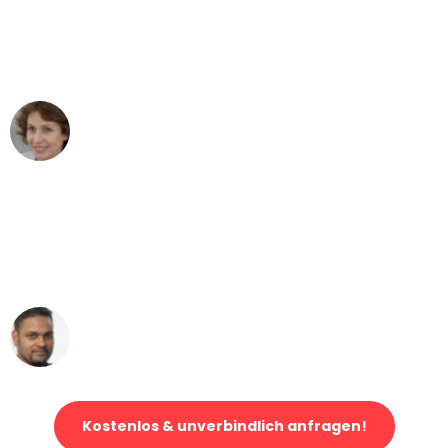
"Besser hätte ich mir den Umzug von
Bielefeld nach Wien nicht vorstellen
können - DANKE!"
Maria W
Umzug von Bielefeld nach Wien
"Mein Klavier kam in unter 24 Stunden
ohne einen Kratzer an - ein
erstklassiger Service!"
Ümit Y.
Klaviertransport in Bielefeld
Kostenlos & unverbindlich anfragen!