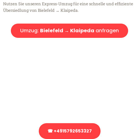
Nutzen Sie unseren Express-Umzug für eine schnelle und effiziente
Übersiedlung von Bielefeld → Klaipeda.
Umzug:
Bielefeld → Klaipeda
anfragen
Kostenlose Beratung!
Sie haben Fragen?
Sie haben Fragen zu Ihrem Transport oder benötigen eine Beratung
bezüglich Ihres Umzug?
Rufen Sie uns gerne an, unser Team aus Experten freut sich, Ihnen
kostenlos weiterzuhelfen!
☎ +4915792653327