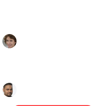
"Besser hätte ich mir den Umzug von
Bielefeld nach Wien nicht vorstellen
können - DANKE!"
Maria W
Umzug von Bielefeld nach Wien
"Mein Klavier kam in unter 24 Stunden
ohne einen Kratzer an - ein
erstklassiger Service!"
Ümit Y.
Klaviertransport in Bielefeld