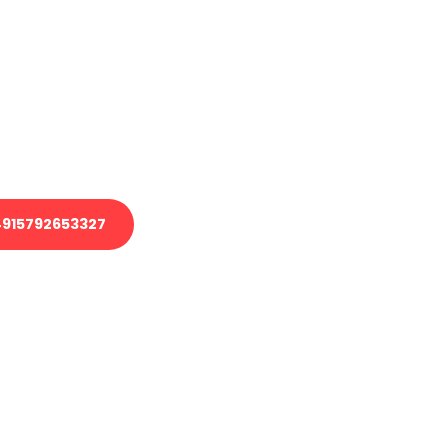
en?
 Transport oder benötigen eine
 Umzug?
ser Team aus Experten freut sich,
elfen!
915792653327
nverbindliche Anfrage senden