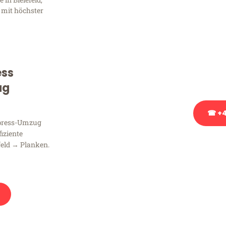
Frag
 mit höchster
Sie haben Fragen zu Ihrem
Beratung bezüglich Ihres
Rufen Sie uns gerne an, un
ess
Ihnen kostenlos weiterzuh
ug
☎ +4
xpress-Umzug
fiziente
Stattdessen eine u
feld → Planken.