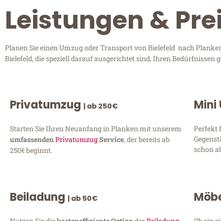
Leistungen & Prei
Planen Sie einen Umzug oder Transport von Bielefeld nach Planken
Bielefeld, die speziell darauf ausgerichtet sind, Ihren Bedürfnisse
Privatumzug
Mini
| ab 250€
Starten Sie Ihren Neuanfang in Planken mit unserem
Perfekt 
Gegenst
umfassenden
Privatumzug
Service
, der bereits ab
schon ab
250€ beginnt.
Beiladung
Möbe
| ab 50€
Nutzen Sie die
kosteneffiziente Option
der
Beiladung
Ob ein e