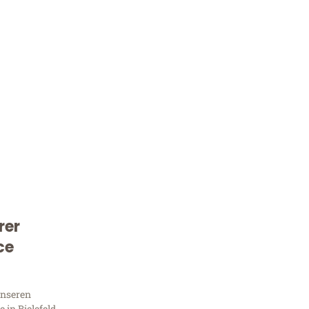
rer
Kostenlose Beratung!
ce
Sie 
unseren
in Bielefeld,