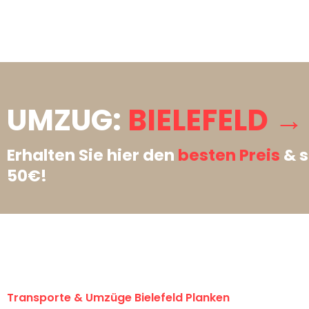
UMZUG:
BIELEFELD →
Erhalten Sie hier den
besten Preis
& s
50€!
Transporte & Umzüge Bielefeld Planken