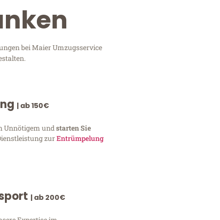
lanken
stungen bei Maier Umzugsservice
stalten.
ung
| ab 150€
von Unnötigem und
starten Sie
Dienstleistung zur
Entrümpelung
nsport
| ab 200€
nsere Expertise im