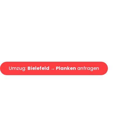
Günstiger Umzug Bielefeld Pla
Express-Abwicklung in unter 2
Über 15 Jahre Erfahrung mit 
Angebot erhalten in unter 30 
Umzug:
Bielefeld → Planken
anfragen
Alle Umzugsanfragen sind zu 100% kostenlos & unverbind