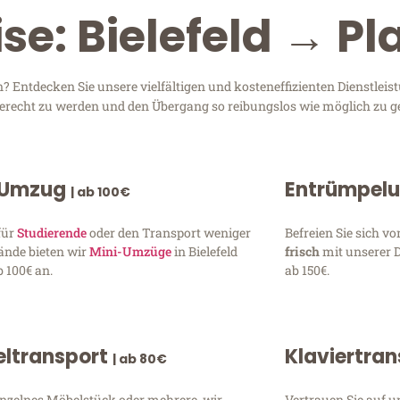
se: Bielefeld → P
? Entdecken Sie unsere vielfältigen und kosteneffizienten Dienstlei
n gerecht zu werden und den Übergang so reibungslos wie möglich zu ge
 Umzug
Entrümpel
| ab 100€
für
Studierende
oder den Transport weniger
Befreien Sie sich 
ände bieten wir
Mini-Umzüge
in Bielefeld
frisch
mit unserer 
 100€ an.
ab 150€.
ltransport
Klaviertra
| ab 80€
inzelnes Möbelstück oder mehrere, wir
Vertrauen Sie auf u