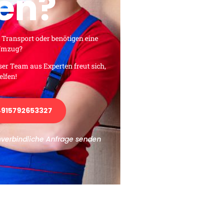
en?
 Transport oder benötigen eine
 Umzug?
ser Team aus Experten freut sich,
elfen!
915792653327
nverbindliche Anfrage senden