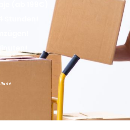
pje (ab 199€)
4 Stunden!
Umzügen!
Minuten!
lich!