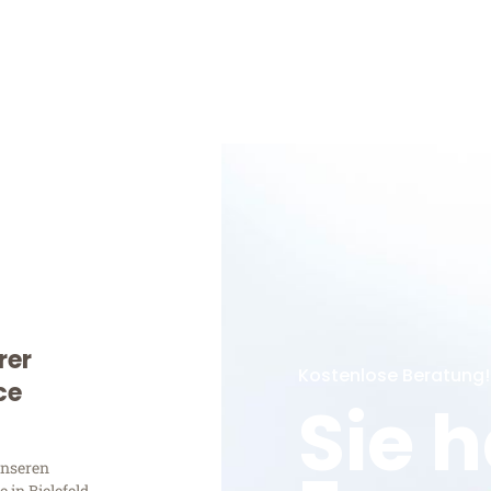
rer
Kostenlose Beratung!
ce
Sie 
unseren
in Bielefeld,