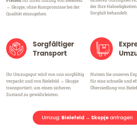
Preisen
für Ihren Umzug von Bielefeld
der Ihre Habseligkeiten
→ Skopje, ohne Kompromisse bei der
Sorgfalt behandelt.
Qualität einzugehen.
Sorgfältiger
Expr
Transport
Umz
Ihr Umzugsgut wird von uns sorgfältig
Nutzen Sie unseren E
verpackt und von Bielefeld → Skopje
für eine schnelle und ef
transportiert, um einen sicheren
Übersiedlung von Biele
Zustand zu gewährleisten.
Umzug:
Bielefeld → Skopje
anfragen