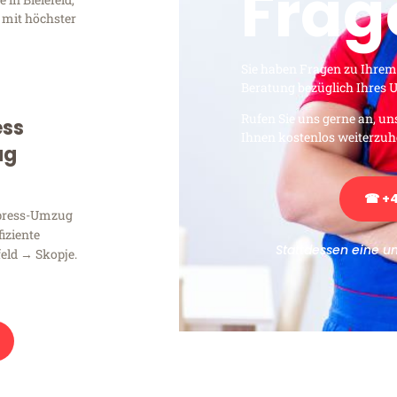
Frag
 mit höchster
Sie haben Fragen zu Ihrem
Beratung bezüglich Ihres
Rufen Sie uns gerne an, un
ess
Ihnen kostenlos weiterzuh
ug
☎ +4
xpress-Umzug
fiziente
Stattdessen eine u
feld → Skopje.