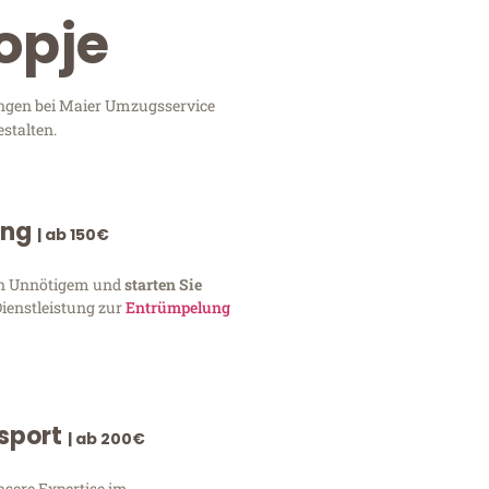
opje
tungen bei Maier Umzugsservice
stalten.
ung
| ab 150€
von Unnötigem und
starten Sie
Dienstleistung zur
Entrümpelung
nsport
| ab 200€
nsere Expertise im