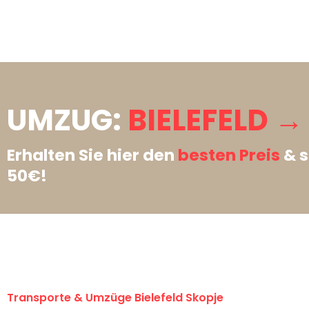
UMZUG:
BIELEFELD →
Erhalten Sie hier den
besten Preis
& s
50€!
Transporte & Umzüge Bielefeld Skopje