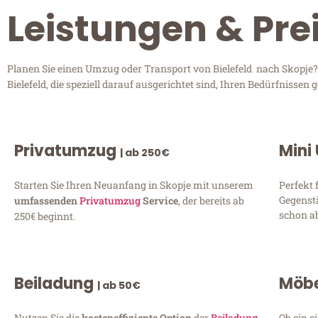
Leistungen & Prei
Planen Sie einen Umzug oder Transport von Bielefeld nach Skopje? 
Bielefeld, die speziell darauf ausgerichtet sind, Ihren Bedürfnisse
Privatumzug
Mini
| ab 250€
Starten Sie Ihren Neuanfang in Skopje mit unserem
Perfekt 
Gegenst
umfassenden
Privatumzug
Service
, der bereits ab
schon ab
250€ beginnt.
Beiladung
Möbe
| ab 50€
Nutzen Sie die
kosteneffiziente Option
der
Beiladung
Ob ein e