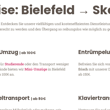
se: Bielefeld → Sk
Entdecken Sie unsere vielfältigen und kosteneffizienten Dienstleis
n gerecht zu werden und den Übergang so reibungslos wie möglich zu ge
 Umzug
Entrümpel
| ab 100€
für
Studierende
oder den Transport weniger
Befreien Sie sich 
ände bieten wir
Mini-Umzüge
in Bielefeld
frisch
mit unserer 
 100€ an.
ab 150€.
ltransport
Klaviertra
| ab 80€
inzelnes Möbelstück oder mehrere, wir
Vertrauen Sie auf u