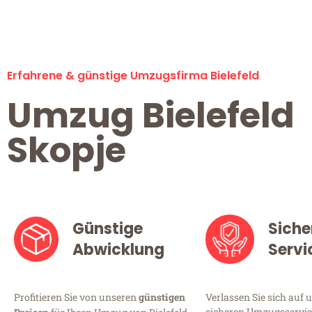
Erfahrene & günstige Umzugsfirma Bielefeld
Umzug Bielefeld
Skopje
Günstige
Siche
Abwicklung
Servi
Profitieren Sie von unseren
günstigen
Verlassen Sie sich auf 
sicheren Umzugsservice 