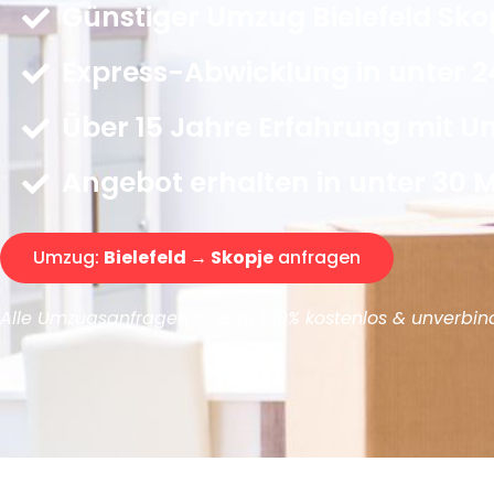
Günstiger Umzug Bielefeld Sko
Express-Abwicklung in unter 2
Über 15 Jahre Erfahrung mit 
Angebot erhalten in unter 30 
Umzug:
Bielefeld → Skopje
anfragen
Alle Umzugsanfragen sind zu 100% kostenlos & unverbind