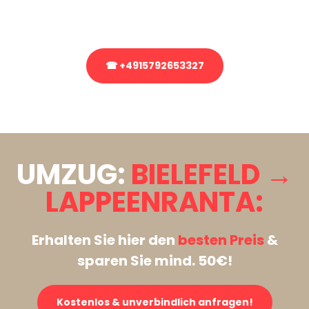
Rufen Sie uns gerne an, unser Team aus Experten freut sich, Ihnen
kostenlos weiterzuhelfen!
☎ +4915792653327
Stattdessen eine unverbindliche Anfrage senden
UMZUG:
BIELEFELD →
LAPPEENRANTA:
Erhalten Sie hier den
besten Preis
&
sparen Sie mind. 50€!
Kostenlos & unverbindlich anfragen!