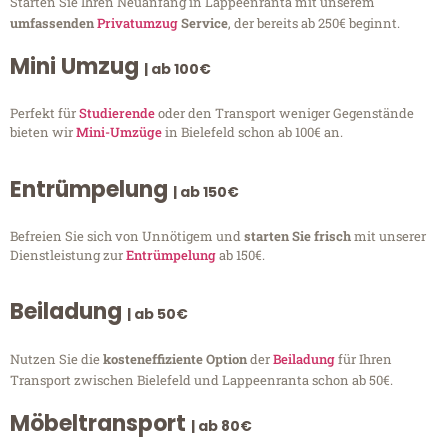
Starten Sie Ihren Neuanfang in Lappeenranta mit unserem
umfassenden
Privatumzug
Service
, der bereits ab 250€ beginnt.
Mini Umzug
| ab 100€
Perfekt für
Studierende
oder den Transport weniger Gegenstände
bieten wir
Mini-Umzüge
in Bielefeld schon ab 100€ an.
Entrümpelung
| ab 150€
Befreien Sie sich von Unnötigem und
starten Sie frisch
mit unserer
Dienstleistung zur
Entrümpelung
ab 150€.
Beiladung
| ab 50€
Nutzen Sie die
kosteneffiziente Option
der
Beiladung
für Ihren
Transport zwischen Bielefeld und Lappeenranta schon ab 50€.
Möbeltransport
| ab 80€