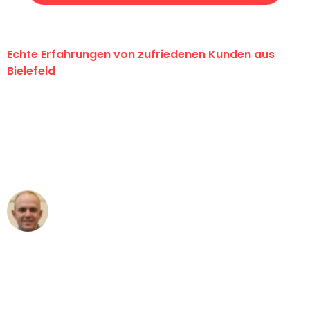
Echte Erfahrungen von zufriedenen Kunden aus
Bielefeld
"Erste Klasse! Ein großes Dankeschön
an das gesamte Team von Maier
Umzugsservice für ihren
außergewöhnlichen Service!"
Frederik F.
Umzug in Bielefeld
"Besser hätte ich mir den Umzug von
Bielefeld nach Wien nicht vorstellen
können - DANKE!"