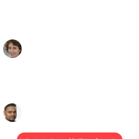
"Besser hätte ich mir den Umzug von
Bielefeld nach Wien nicht vorstellen
können - DANKE!"
Maria W
Umzug von Bielefeld nach Wien
"Mein Klavier kam in unter 24 Stunden
ohne einen Kratzer an - ein
erstklassiger Service!"
Ümit Y.
Klaviertransport in Bielefeld