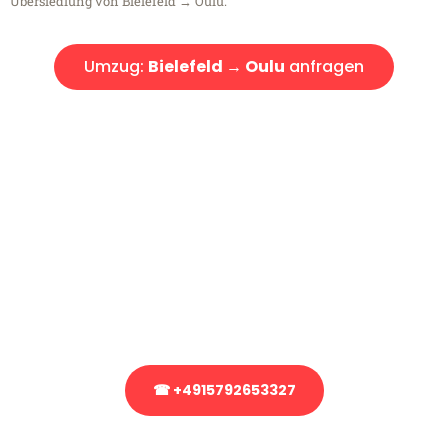
Übersiedlung von Bielefeld → Oulu.
Umzug:
Bielefeld → Oulu
anfragen
Kostenlose Beratung!
Sie haben Fragen?
Sie haben Fragen zu Ihrem Transport oder benötigen eine Beratung
bezüglich Ihres Umzug?
Rufen Sie uns gerne an, unser Team aus Experten freut sich, Ihnen
kostenlos weiterzuhelfen!
☎ +4915792653327
Stattdessen eine unverbindliche Anfrage senden