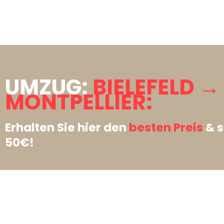
UMZUG:
BIELEFELD →
MONTPELLIER:
Erhalten Sie hier den
besten Preis
& s
50€!