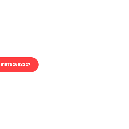
en?
 Transport oder benötigen eine
 Umzug?
ser Team aus Experten freut sich,
elfen!
915792653327
nverbindliche Anfrage senden