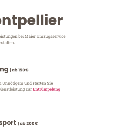
ntpellier
tleistungen bei Maier Umzugsservice
stalten.
ung
| ab 150€
von Unnötigem und
starten Sie
Dienstleistung zur
Entrümpelung
nsport
| ab 200€