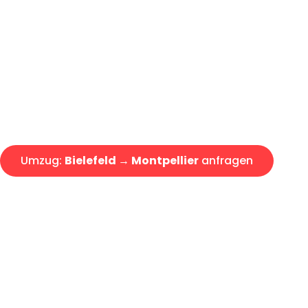
Günstiger Umzug Bielefeld Mon
Express-Abwicklung in unter 2
Über 15 Jahre Erfahrung mit 
Angebot erhalten in unter 30 
Umzug:
Bielefeld → Montpellier
anfragen
Alle Umzugsanfragen sind zu 100% kostenlos & unverbind