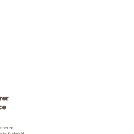
rer
Kostenlose Beratung!
ce
Sie 
unseren
in Bielefeld,