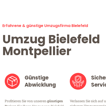
Erfahrene & günstige Umzugsfirma Bielefeld
Umzug Bielefeld
Montpellier
Günstige
Siche
Abwicklung
Servi
Profitieren Sie von unseren
günstigen
Verlassen Sie sich auf 
sicheren Umzugsservice 