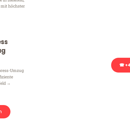
Frag
 mit höchster
Sie haben Fragen zu Ihrem
Beratung bezüglich Ihres
Rufen Sie uns gerne an, un
ess
Ihnen kostenlos weiterzuh
ug
☎ +4
xpress-Umzug
fiziente
Stattdessen eine u
feld →
n