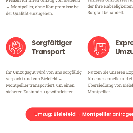
Preisen
für Ihren Umzug von Bielefeld
der Ihre Habseligkeiten
→ Montpellier, ohne Kompromisse bei
Sorgfalt behandelt.
der Qualität einzugehen.
Sorgfältiger
Expr
Transport
Umz
Ihr Umzugsgut wird von uns sorgfältig
Nutzen Sie unseren E
verpackt und von Bielefeld →
für eine schnelle und ef
Montpellier transportiert, um einen
Übersiedlung von Biele
sicheren Zustand zu gewährleisten.
Montpellier.
Umzug:
Bielefeld → Montpellier
anfrage