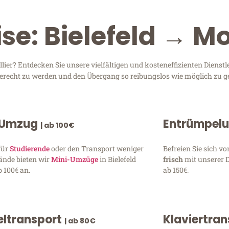
se: Bielefeld → Mo
ier? Entdecken Sie unsere vielfältigen und kosteneffizienten Diens
n gerecht zu werden und den Übergang so reibungslos wie möglich zu ge
 Umzug
Entrümpel
| ab 100€
für
Studierende
oder den Transport weniger
Befreien Sie sich 
ände bieten wir
Mini-Umzüge
in Bielefeld
frisch
mit unserer 
 100€ an.
ab 150€.
ltransport
Klaviertra
| ab 80€