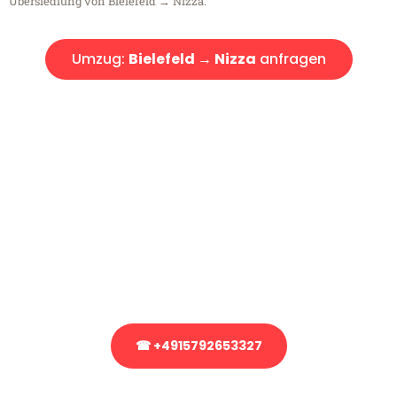
Übersiedlung von Bielefeld → Nizza.
Umzug:
Bielefeld → Nizza
anfragen
Kostenlose Beratung!
Sie haben Fragen?
Sie haben Fragen zu Ihrem Transport oder benötigen eine Beratung
bezüglich Ihres Umzug?
Rufen Sie uns gerne an, unser Team aus Experten freut sich, Ihnen
kostenlos weiterzuhelfen!
☎ +4915792653327
Stattdessen eine unverbindliche Anfrage senden