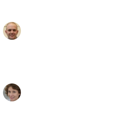
Umzugsservice für ihren
außergewöhnlichen Service!"
Frederik F.
Umzug in Bielefeld
"Besser hätte ich mir den Umzug von
Bielefeld nach Wien nicht vorstellen
können - DANKE!"
Maria W
Umzug von Bielefeld nach Wien
"Mein Klavier kam in unter 24 Stunden
ohne einen Kratzer an - ein