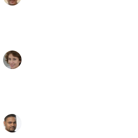
"Besser hätte ich mir den Umzug von
Bielefeld nach Wien nicht vorstellen
können - DANKE!"
Maria W
Umzug von Bielefeld nach Wien
"Mein Klavier kam in unter 24 Stunden
ohne einen Kratzer an - ein
erstklassiger Service!"
Ümit Y.
Klaviertransport in Bielefeld