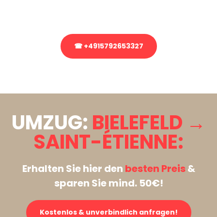
Rufen Sie uns gerne an, unser Team aus Experten freut sich, Ihnen
kostenlos weiterzuhelfen!
☎ +4915792653327
Stattdessen eine unverbindliche Anfrage senden
UMZUG:
BIELEFELD →
SAINT-ÉTIENNE:
Erhalten Sie hier den
besten Preis
&
sparen Sie mind. 50€!
Kostenlos & unverbindlich anfragen!