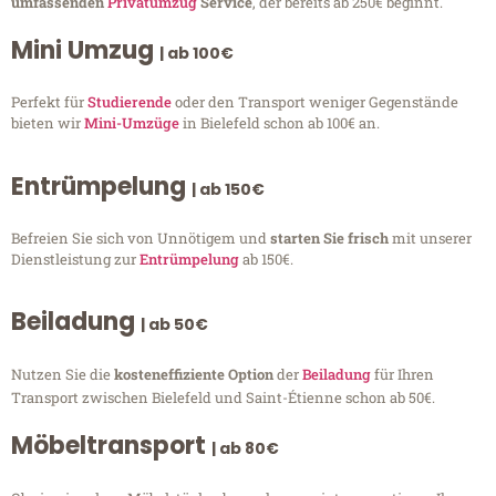
umfassenden
Privatumzug
Service
, der bereits ab 250€ beginnt.
Mini Umzug
| ab 100€
Perfekt für
Studierende
oder den Transport weniger Gegenstände
bieten wir
Mini-Umzüge
in Bielefeld schon ab 100€ an.
Entrümpelung
| ab 150€
Befreien Sie sich von Unnötigem und
starten Sie frisch
mit unserer
Dienstleistung zur
Entrümpelung
ab 150€.
Beiladung
| ab 50€
Nutzen Sie die
kosteneffiziente Option
der
Beiladung
für Ihren
Transport zwischen Bielefeld und Saint-Étienne schon ab 50€.
Möbeltransport
| ab 80€