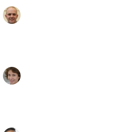
Frederik F.
Umzug in Bielefeld
"Besser hätte ich mir den Umzug von
Bielefeld nach Wien nicht vorstellen
können - DANKE!"
Maria W
Umzug von Bielefeld nach Wien
"Mein Klavier kam in unter 24 Stunden
ohne einen Kratzer an - ein
erstklassiger Service!"