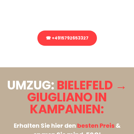
bezüglich Ihres Umzug?
Rufen Sie uns gerne an, unser Team aus Experten freut sich, Ihnen
kostenlos weiterzuhelfen!
☎ +4915792653327
Stattdessen eine unverbindliche Anfrage senden
UMZUG:
BIELEFELD →
GIUGLIANO IN
KAMPANIEN:
Erhalten Sie hier den
besten Preis
&