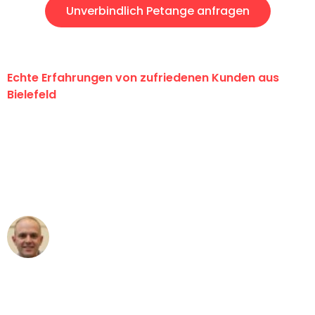
Unverbindlich Petange anfragen
Echte Erfahrungen von zufriedenen Kunden aus
Bielefeld
"Erste Klasse! Ein großes Dankeschön
an das gesamte Team von Maier
Umzugsservice für ihren
außergewöhnlichen Service!"
Frederik F.
Umzug in Bielefeld
"Besser hätte ich mir den Umzug von
Bielefeld nach Wien nicht vorstellen