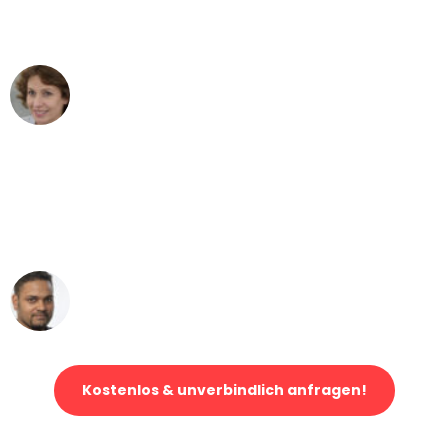
können - DANKE!"
Maria W
Umzug von Bielefeld nach Wien
"Mein Klavier kam in unter 24 Stunden
ohne einen Kratzer an - ein
erstklassiger Service!"
Ümit Y.
Klaviertransport in Bielefeld
Kostenlos & unverbindlich anfragen!
Jetzt anfragen und der nächste glückliche Kunde werden. Alle