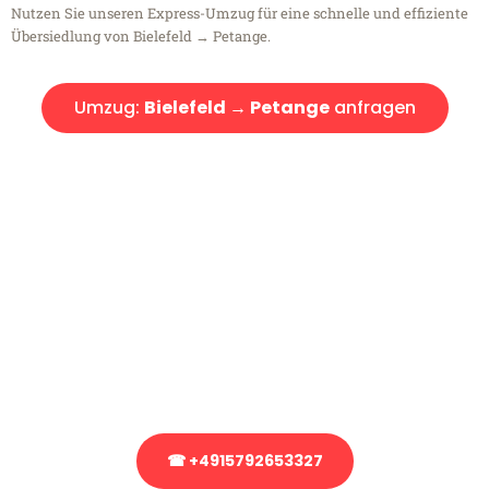
Nutzen Sie unseren Express-Umzug für eine schnelle und effiziente
Übersiedlung von Bielefeld → Petange.
Umzug:
Bielefeld → Petange
anfragen
Kostenlose Beratung!
Sie haben Fragen?
Sie haben Fragen zu Ihrem Transport oder benötigen eine Beratung
bezüglich Ihres Umzug?
Rufen Sie uns gerne an, unser Team aus Experten freut sich, Ihnen
kostenlos weiterzuhelfen!
☎ +4915792653327