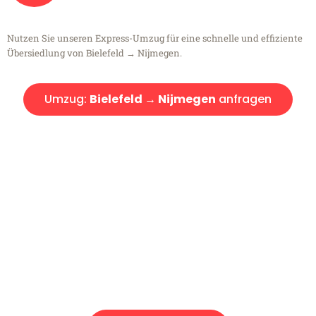
Nutzen Sie unseren Express-Umzug für eine schnelle und effiziente
Übersiedlung von Bielefeld → Nijmegen.
Umzug:
Bielefeld → Nijmegen
anfragen
Kostenlose Beratung!
Sie haben Fragen?
Sie haben Fragen zu Ihrem Transport oder benötigen eine Beratung
bezüglich Ihres Umzug?
Rufen Sie uns gerne an, unser Team aus Experten freut sich, Ihnen
kostenlos weiterzuhelfen!