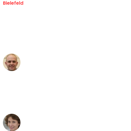
Bielefeld
"Erste Klasse! Ein großes Dankeschön
an das gesamte Team von Maier
Umzugsservice für ihren
außergewöhnlichen Service!"
Frederik F.
Umzug in Bielefeld
"Besser hätte ich mir den Umzug von
Bielefeld nach Wien nicht vorstellen
können - DANKE!"
Maria W
Umzug von Bielefeld nach Wien