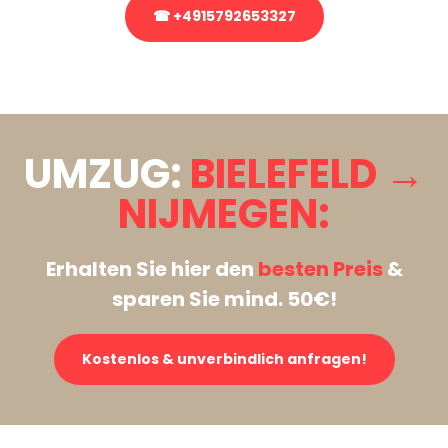
☎ +4915792653327
Stattdessen eine unverbindliche Anfrage senden
UMZUG:
BIELEFELD →
NIJMEGEN:
Erhalten Sie hier den
besten Preis
&
sparen Sie mind. 50€!
Kostenlos & unverbindlich anfragen!