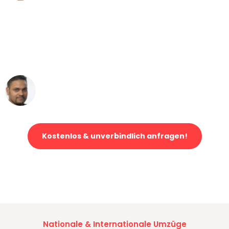
"Mein Klavier kam in unter 24 Stunden
ohne einen Kratzer an - ein
erstklassiger Service!"
Ümit Y.
Klaviertransport in Bielefeld
Kostenlos & unverbindlich anfragen!
Jetzt anfragen und der nächste glückliche Kunde werden. Alle
Umzugsanfragen sind zu
100% kostenlos & unverbindlich!
Nationale & Internationale Umzüge