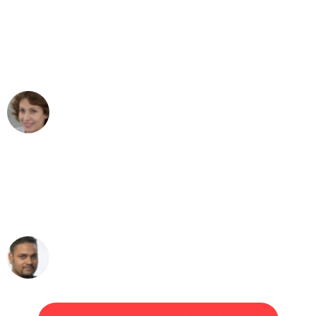
"Besser hätte ich mir den Umzug von
Bielefeld nach Wien nicht vorstellen
können - DANKE!"
Maria W
Umzug von Bielefeld nach Wien
"Mein Klavier kam in unter 24 Stunden
ohne einen Kratzer an - ein
erstklassiger Service!"
Ümit Y.
Klaviertransport in Bielefeld