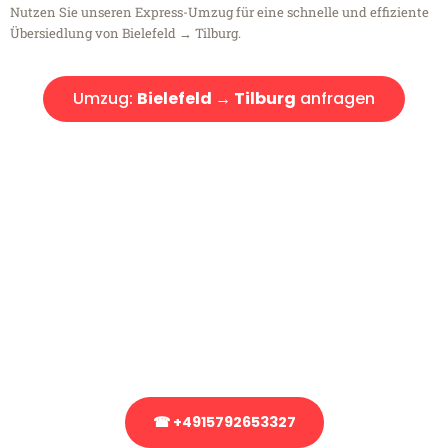
Nutzen Sie unseren Express-Umzug für eine schnelle und effiziente
Übersiedlung von Bielefeld → Tilburg.
Umzug:
Bielefeld → Tilburg
anfragen
Kostenlose Beratung!
Sie haben Fragen?
Sie haben Fragen zu Ihrem Transport oder benötigen eine Beratung
bezüglich Ihres Umzug?
Rufen Sie uns gerne an, unser Team aus Experten freut sich, Ihnen
kostenlos weiterzuhelfen!
☎ +4915792653327