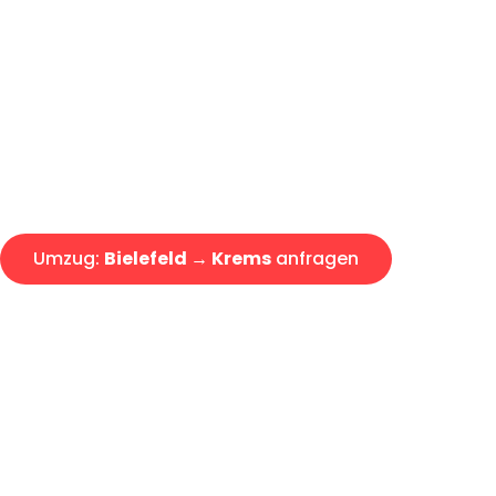
Günstiger Umzug Bielefeld Kr
Express-Abwicklung in unter 2
Über 15 Jahre Erfahrung mit 
Angebot erhalten in unter 30 
Umzug:
Bielefeld → Krems
anfragen
Alle Umzugsanfragen sind zu 100% kostenlos & unverbind