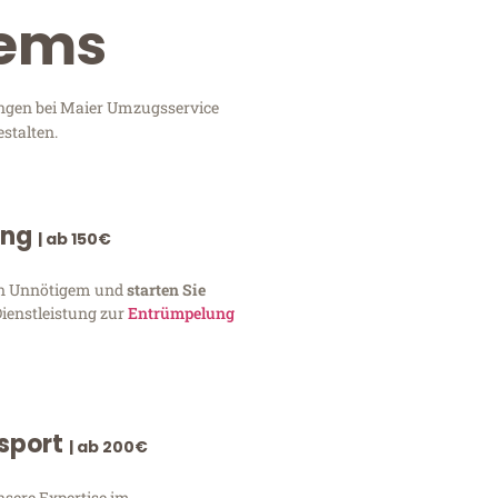
rems
tungen bei Maier Umzugsservice
stalten.
ung
| ab 150€
von Unnötigem und
starten Sie
Dienstleistung zur
Entrümpelung
nsport
| ab 200€
nsere Expertise im