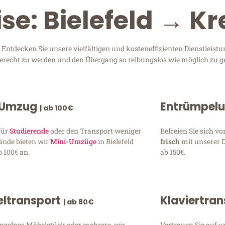
ise: Bielefeld → K
Entdecken Sie unsere vielfältigen und kosteneffizienten Dienstleis
n gerecht zu werden und den Übergang so reibungslos wie möglich zu ge
 Umzug
Entrümpel
| ab 100€
für
Studierende
oder den Transport weniger
Befreien Sie sich 
ände bieten wir
Mini-Umzüge
in Bielefeld
frisch
mit unserer 
 100€ an.
ab 150€.
ltransport
Klaviertra
| ab 80€
inzelnes Möbelstück oder mehrere, wir
Vertrauen Sie auf u