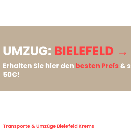
UMZUG:
BIELEFELD →
Erhalten Sie hier den
besten Preis
& s
50€!
Transporte & Umzüge Bielefeld Krems