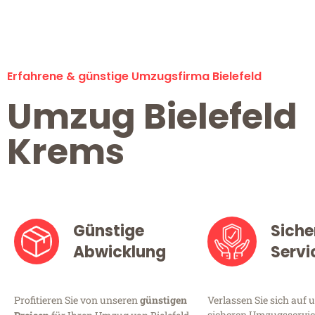
Erfahrene & günstige Umzugsfirma Bielefeld
Umzug Bielefeld
Krems
Günstige
Siche
Abwicklung
Servi
Profitieren Sie von unseren
günstigen
Verlassen Sie sich auf 
sicheren Umzugsservice 