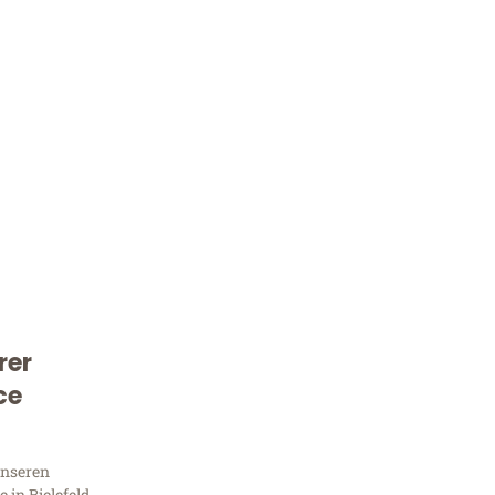
rer
Kostenlose Beratung!
ce
Sie 
unseren
in Bielefeld,