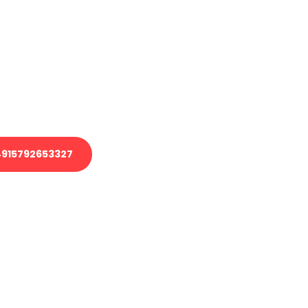
en?
 Transport oder benötigen eine
 Umzug?
ser Team aus Experten freut sich,
elfen!
915792653327
nverbindliche Anfrage senden