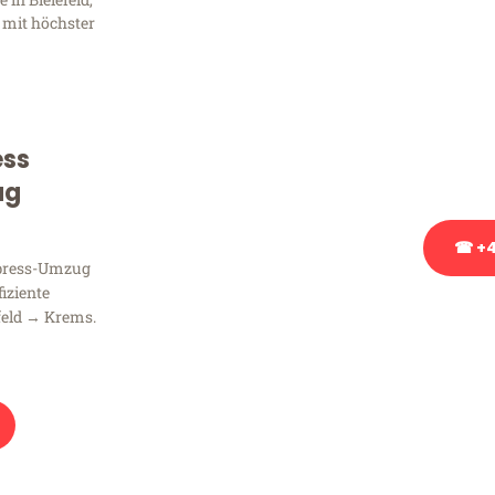
Frag
 mit höchster
Sie haben Fragen zu Ihrem
Beratung bezüglich Ihres
Rufen Sie uns gerne an, un
ess
Ihnen kostenlos weiterzuh
ug
☎ +4
xpress-Umzug
fiziente
Stattdessen eine u
feld → Krems.