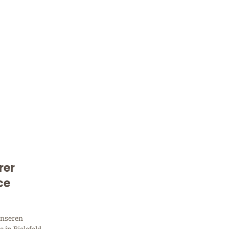
rer
Kostenlose Beratung!
ce
Sie 
unseren
in Bielefeld,