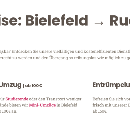
se: Bielefeld → R
ąska? Entdecken Sie unsere vielfältigen und kosteneffizienten Diens
n gerecht zu werden und den Übergang so reibungslos wie möglich zu ge
 Umzug
Entrümpel
| ab 100€
für
Studierende
oder den Transport weniger
Befreien Sie sich 
ände bieten wir
Mini-Umzüge
in Bielefeld
frisch
mit unserer 
 100€ an.
ab 150€.