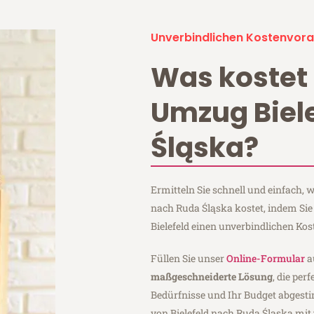
Unverbindlichen Kostenvora
Was kostet 
Umzug Biel
Śląska?
Ermitteln Sie schnell und einfach, 
nach Ruda Śląska kostet, indem Si
Bielefeld einen unverbindlichen Ko
Füllen Sie unser
Online-Formular
a
maßgeschneiderte Lösung
, die per
Bedürfnisse und Ihr Budget abgesti
von Bielefeld nach Ruda Śląska mit