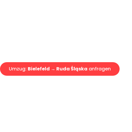
Günstiger Umzug Bielefeld Rud
Express-Abwicklung in unter 2
Über 15 Jahre Erfahrung mit 
Angebot erhalten in unter 30 
Umzug:
Bielefeld → Ruda Śląska
anfragen
Alle Umzugsanfragen sind zu 100% kostenlos & unverbind