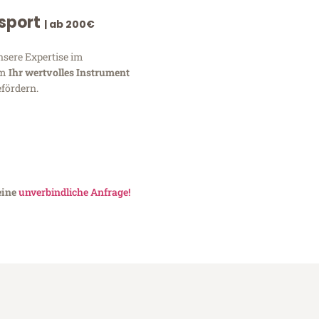
nsport
| ab 200€
nsere Expertise im
um
Ihr wertvolles Instrument
fördern.
eine
unverbindliche Anfrage!