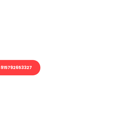
en?
 Transport oder benötigen eine
 Umzug?
ser Team aus Experten freut sich,
elfen!
915792653327
nverbindliche Anfrage senden