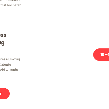
Frag
 mit höchster
Sie haben Fragen zu Ihrem
Beratung bezüglich Ihres
Rufen Sie uns gerne an, un
ess
Ihnen kostenlos weiterzuh
ug
☎ +4
xpress-Umzug
fiziente
Stattdessen eine u
feld → Ruda
en