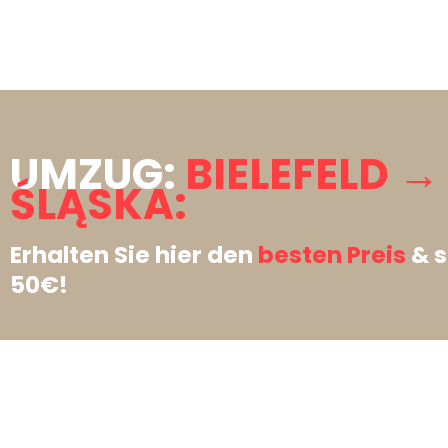
UMZUG:
BIELEFELD 
ŚLĄSKA:
Erhalten Sie hier den
besten Preis
& s
50€!