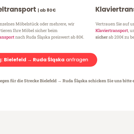
ltransport
Klaviertra
| ab 80€
inzelnes Möbelstück oder mehrere, wir
Vertrauen Sie auf u
tieren Ihre Möbel sicher beim
Klaviertransport
, 
ansport
nach Ruda Śląska preiswert ab 80€.
sicher
ab 200€ zu be
g:
Bielefeld → Ruda Śląska
anfragen
egen für die Strecke Bielefeld → Ruda Śląska schicken Sie uns bitte 