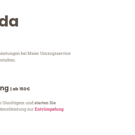
uda
tleistungen bei Maier Umzugsservice
stalten.
ung
| ab 150€
von Unnötigem und
starten Sie
Dienstleistung zur
Entrümpelung