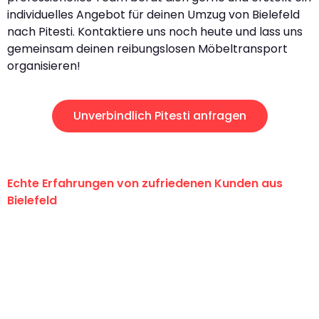
individuelles Angebot für deinen Umzug von Bielefeld
nach Pitesti. Kontaktiere uns noch heute und lass uns
gemeinsam deinen reibungslosen Möbeltransport
organisieren!
Unverbindlich Pitesti anfragen
Echte Erfahrungen von zufriedenen Kunden aus
Bielefeld
"Erste Klasse! Ein großes Dankeschön
an das gesamte Team von Maier
Umzugsservice für ihren
außergewöhnlichen Service!"