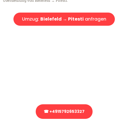
Übersiedlung von Bielefeld → Pitesti.
Umzug:
Bielefeld → Pitesti
anfragen
Kostenlose Beratung!
Sie haben Fragen?
Sie haben Fragen zu Ihrem Transport oder benötigen eine Beratung
bezüglich Ihres Umzug?
Rufen Sie uns gerne an, unser Team aus Experten freut sich, Ihnen
kostenlos weiterzuhelfen!
☎ +4915792653327
Stattdessen eine unverbindliche Anfrage senden