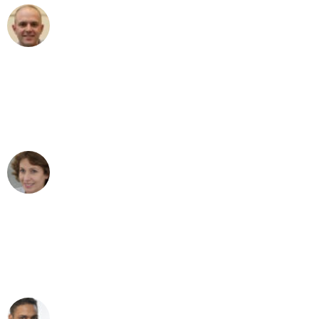
Frederik F.
Umzug in Bielefeld
"Besser hätte ich mir den Umzug von
Bielefeld nach Wien nicht vorstellen
können - DANKE!"
Maria W
Umzug von Bielefeld nach Wien
"Mein Klavier kam in unter 24 Stunden
ohne einen Kratzer an - ein
erstklassiger Service!"
Ümit Y.