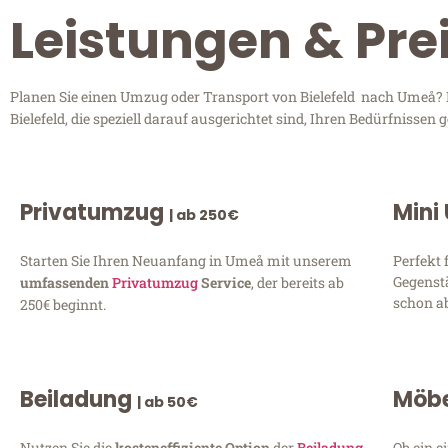
Leistungen & Pre
Planen Sie einen Umzug oder Transport von Bielefeld nach Umeå? E
Bielefeld, die speziell darauf ausgerichtet sind, Ihren Bedürfnisse
Privatumzug
Mini
| ab 250€
Starten Sie Ihren Neuanfang in Umeå mit unserem
Perfekt 
Gegenst
umfassenden
Privatumzug
Service
, der bereits ab
schon ab
250€ beginnt.
Beiladung
Möbe
| ab 50€
Nutzen Sie die
kosteneffiziente Option
der
Beiladung
Ob ein e