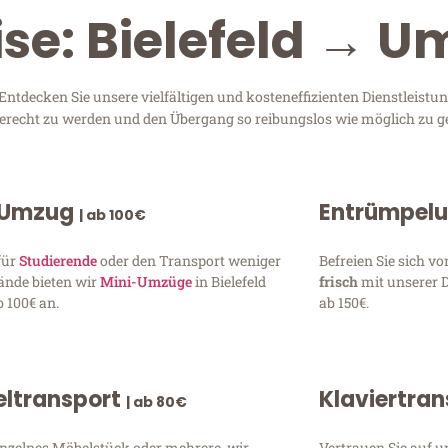
ise: Bielefeld → 
ntdecken Sie unsere vielfältigen und kosteneffizienten Dienstleist
n gerecht zu werden und den Übergang so reibungslos wie möglich zu ge
 Umzug
Entrümpel
| ab 100€
für
Studierende
oder den Transport weniger
Befreien Sie sich 
ände bieten wir
Mini-Umzüge
in Bielefeld
frisch
mit unserer 
 100€ an.
ab 150€.
ltransport
Klaviertra
| ab 80€
inzelnes Möbelstück oder mehrere, wir
Vertrauen Sie auf u