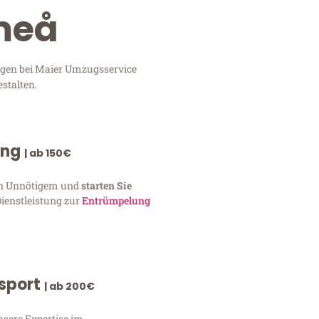
Umeå
ungen bei Maier Umzugsservice
stalten.
ung
| ab 150€
von Unnötigem und
starten Sie
Dienstleistung zur
Entrümpelung
nsport
| ab 200€
nsere Expertise im