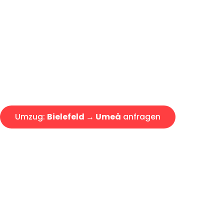
Günstiger Umzug Bielefeld Um
Express-Abwicklung in unter 2
Über 15 Jahre Erfahrung mit 
Angebot erhalten in unter 30 
Umzug:
Bielefeld → Umeå
anfragen
Alle Umzugsanfragen sind zu 100% kostenlos & unverbind