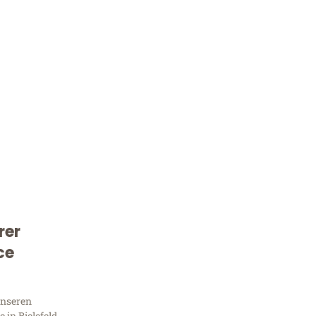
rer
Kostenlose Beratung!
ce
Sie 
unseren
in Bielefeld,