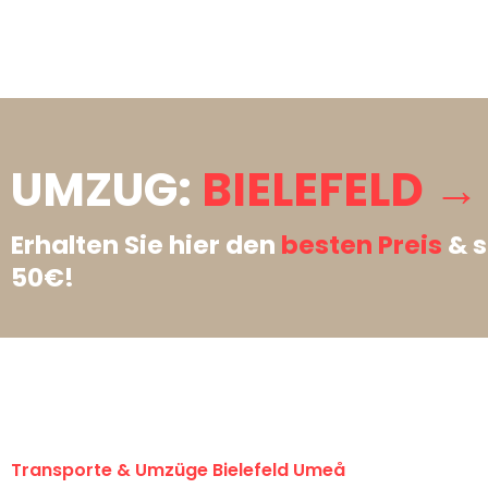
UMZUG:
BIELEFELD →
Erhalten Sie hier den
besten Preis
& s
50€!
Transporte & Umzüge Bielefeld Umeå