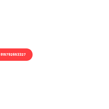
en?
 Transport oder benötigen eine
 Umzug?
ser Team aus Experten freut sich,
elfen!
915792653327
nverbindliche Anfrage senden