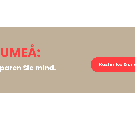
 UMEÅ:
Kostenlos & un
paren Sie mind.