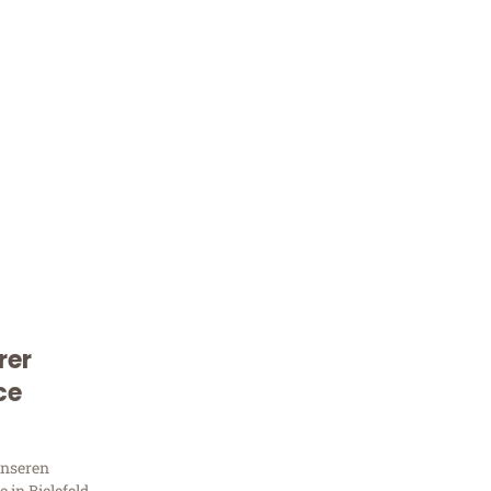
rer
Kostenlose Beratung!
ce
Sie 
unseren
in Bielefeld,