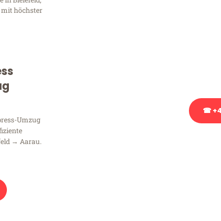
Frag
 mit höchster
Sie haben Fragen zu Ihrem
Beratung bezüglich Ihres
Rufen Sie uns gerne an, un
ess
Ihnen kostenlos weiterzuh
ug
☎ +4
xpress-Umzug
fiziente
Stattdessen eine u
feld → Aarau.