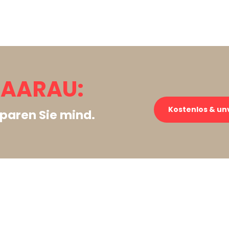
 AARAU:
Kostenlos & un
paren Sie mind.