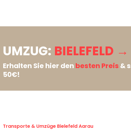
UMZUG:
BIELEFELD →
Erhalten Sie hier den
besten Preis
& s
50€!
Transporte & Umzüge Bielefeld Aarau