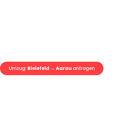
Günstiger Umzug Bielefeld Aa
Express-Abwicklung in unter 2
Über 15 Jahre Erfahrung mit 
Angebot erhalten in unter 30 
Umzug:
Bielefeld → Aarau
anfragen
Alle Umzugsanfragen sind zu 100% kostenlos & unverbind