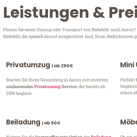
Leistungen & Prei
Planen Sie einen Umzug oder Transport von Bielefeld nach Aarau? 
Bielefeld, die speziell darauf ausgerichtet sind, Ihren Bedürfnisse
Privatumzug
Mini
| ab 250€
Starten Sie Ihren Neuanfang in Aarau mit unserem
Perfekt 
Gegenst
umfassenden
Privatumzug
Service
, der bereits ab
schon ab
250€ beginnt.
Beiladung
Möbe
| ab 50€
Nutzen Sie die
kosteneffiziente Option
der
Beiladung
Ob ein e