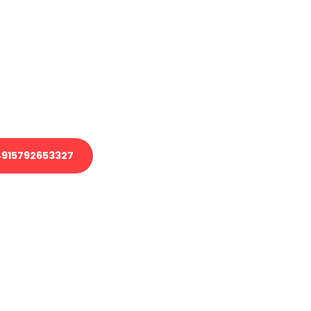
en?
 Transport oder benötigen eine
 Umzug?
ser Team aus Experten freut sich,
elfen!
915792653327
nverbindliche Anfrage senden