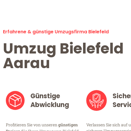
Erfahrene & günstige Umzugsfirma Bielefeld
Umzug Bielefeld
Aarau
Günstige
Siche
Abwicklung
Servi
Profitieren Sie von unseren
günstigen
Verlassen Sie sich auf 
sicheren Umzugsservice 