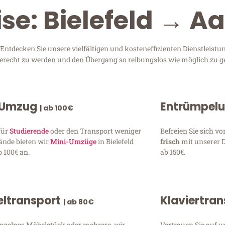
se: Bielefeld → A
Entdecken Sie unsere vielfältigen und kosteneffizienten Dienstleist
n gerecht zu werden und den Übergang so reibungslos wie möglich zu ge
 Umzug
Entrümpel
| ab 100€
für
Studierende
oder den Transport weniger
Befreien Sie sich 
ände bieten wir
Mini-Umzüge
in Bielefeld
frisch
mit unserer 
 100€ an.
ab 150€.
ltransport
Klaviertra
| ab 80€
inzelnes Möbelstück oder mehrere, wir
Vertrauen Sie auf u