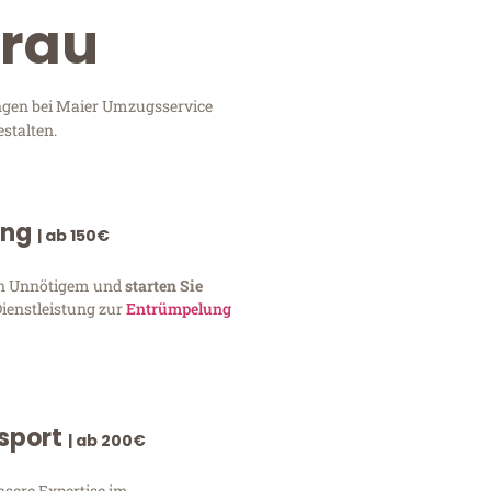
arau
ungen bei Maier Umzugsservice
stalten.
ung
| ab 150€
von Unnötigem und
starten Sie
Dienstleistung zur
Entrümpelung
nsport
| ab 200€
nsere Expertise im