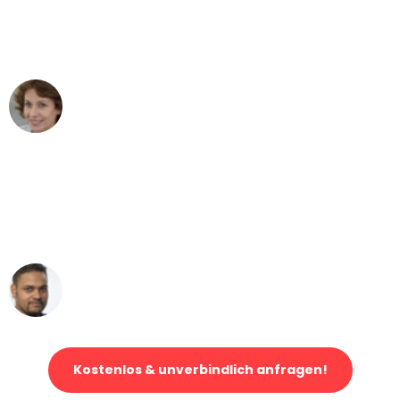
Bielefeld nach Wien nicht vorstellen
können - DANKE!"
Maria W
Umzug von Bielefeld nach Wien
"Mein Klavier kam in unter 24 Stunden
ohne einen Kratzer an - ein
erstklassiger Service!"
Ümit Y.
Klaviertransport in Bielefeld
Kostenlos & unverbindlich anfragen!