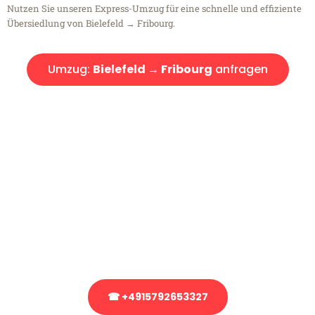
Nutzen Sie unseren Express-Umzug für eine schnelle und effiziente
Übersiedlung von Bielefeld → Fribourg.
Umzug:
Bielefeld → Fribourg
anfragen
Kostenlose Beratung!
Sie haben Fragen?
Sie haben Fragen zu Ihrem Transport oder benötigen eine Beratung
bezüglich Ihres Umzug?
Rufen Sie uns gerne an, unser Team aus Experten freut sich, Ihnen
kostenlos weiterzuhelfen!
☎ +4915792653327