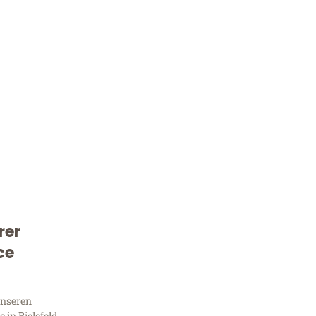
rer
Kostenlose Beratung!
ce
Sie 
unseren
in Bielefeld,