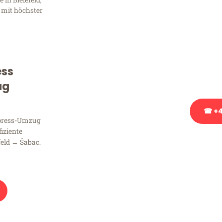
Frag
 mit höchster
Sie haben Fragen zu Ihrem
Beratung bezüglich Ihres
Rufen Sie uns gerne an, un
ess
Ihnen kostenlos weiterzuh
ug
☎ +4
xpress-Umzug
fiziente
Stattdessen eine u
feld → Šabac.