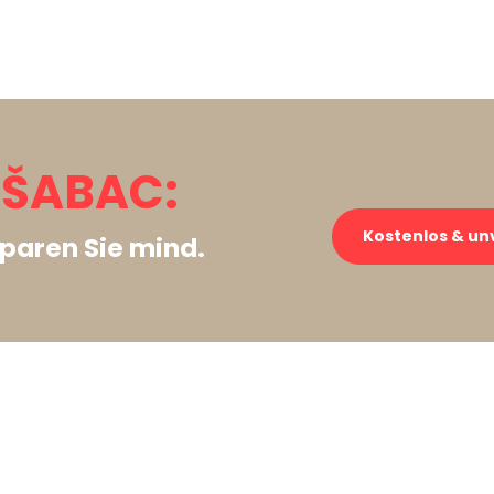
 ŠABAC:
Kostenlos & un
paren Sie mind.