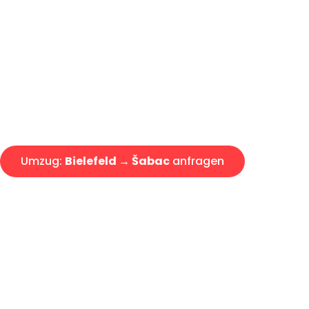
Günstiger Umzug Bielefeld Ša
Express-Abwicklung in unter 2
Über 15 Jahre Erfahrung mit 
Angebot erhalten in unter 30 
Umzug:
Bielefeld → Šabac
anfragen
Alle Umzugsanfragen sind zu 100% kostenlos & unverbind