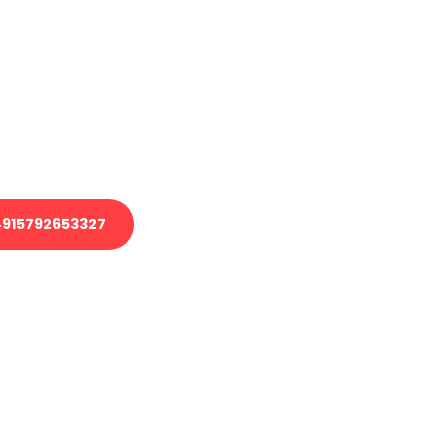
en?
 Transport oder benötigen eine
 Umzug?
ser Team aus Experten freut sich,
elfen!
915792653327
nverbindliche Anfrage senden