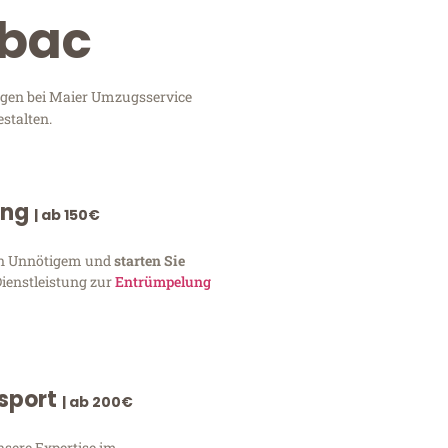
abac
ungen bei Maier Umzugsservice
stalten.
ung
| ab 150€
von Unnötigem und
starten Sie
Dienstleistung zur
Entrümpelung
nsport
| ab 200€
nsere Expertise im