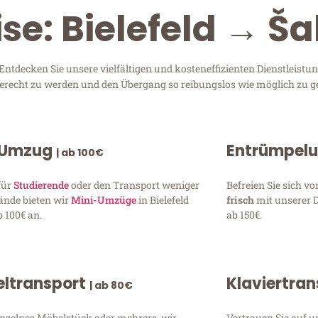
se: Bielefeld → Š
ntdecken Sie unsere vielfältigen und kosteneffizienten Dienstleist
n gerecht zu werden und den Übergang so reibungslos wie möglich zu ge
 Umzug
Entrümpel
| ab 100€
für
Studierende
oder den Transport weniger
Befreien Sie sich 
ände bieten wir
Mini-Umzüge
in Bielefeld
frisch
mit unserer 
 100€ an.
ab 150€.
ltransport
Klaviertra
| ab 80€
inzelnes Möbelstück oder mehrere, wir
Vertrauen Sie auf u