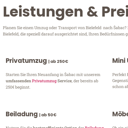
Leistungen & Prei
Planen Sie einen Umzug oder Transport von Bielefeld nach Šabac? E
Bielefeld, die speziell darauf ausgerichtet sind, Ihren Bedürfnisse
Privatumzug
Mini
| ab 250€
Starten Sie Ihren Neuanfang in Šabac mit unserem
Perfekt 
Gegenst
umfassenden
Privatumzug
Service
, der bereits ab
schon ab
250€ beginnt.
Beiladung
Möbe
| ab 50€
Nutzen Sie die
kosteneffiziente Option
der
Beiladung
Ob ein e