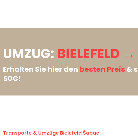
UMZUG:
BIELEFELD →
Erhalten Sie hier den
besten Preis
& s
50€!
Transporte & Umzüge Bielefeld Šabac