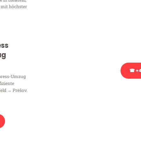
Frag
 mit höchster
Sie haben Fragen zu Ihrem
Beratung bezüglich Ihres
Rufen Sie uns gerne an, un
ess
Ihnen kostenlos weiterzuh
ug
☎ +4
xpress-Umzug
fiziente
Stattdessen eine u
feld → Prešov.