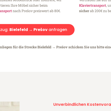
tieren Ihre Möbel sicher beim
Klaviertransport
, 
ansport
nach Prešov preiswert ab 80€.
sicher
ab 200€ zu be
zug:
Bielefeld → Prešov
anfragen
liegen für die Strecke Bielefeld → Prešov schicken Sie uns bitte ei
Unverbindlichen Kostenvora