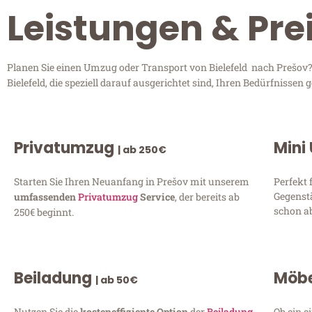
Leistungen & Prei
Planen Sie einen Umzug oder Transport von Bielefeld nach Prešov? 
Bielefeld, die speziell darauf ausgerichtet sind, Ihren Bedürfnisse
Privatumzug
Mini
| ab 250€
Starten Sie Ihren Neuanfang in Prešov mit unserem
Perfekt 
Gegenst
umfassenden
Privatumzug
Service
, der bereits ab
schon ab
250€ beginnt.
Beiladung
Möbe
| ab 50€
Nutzen Sie die
kosteneffiziente Option
der
Beiladung
Ob ein e