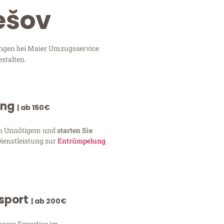
rešov
tungen bei Maier Umzugsservice
stalten.
ung
| ab 150€
von Unnötigem und
starten Sie
Dienstleistung zur
Entrümpelung
nsport
| ab 200€
nsere Expertise im