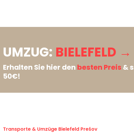
UMZUG:
BIELEFELD →
Erhalten Sie hier den
besten Preis
& s
50€!
Transporte & Umzüge Bielefeld Prešov