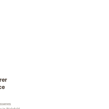
rer
Kostenlose Beratung!
ce
Sie 
unseren
in Bielefeld,