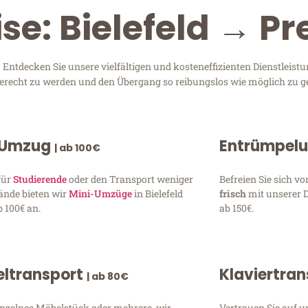
se: Bielefeld → P
Entdecken Sie unsere vielfältigen und kosteneffizienten Dienstleis
n gerecht zu werden und den Übergang so reibungslos wie möglich zu ge
 Umzug
Entrümpel
| ab 100€
für
Studierende
oder den Transport weniger
Befreien Sie sich 
ände bieten wir
Mini-Umzüge
in Bielefeld
frisch
mit unserer 
 100€ an.
ab 150€.
ltransport
Klaviertra
| ab 80€
inzelnes Möbelstück oder mehrere, wir
Vertrauen Sie auf u