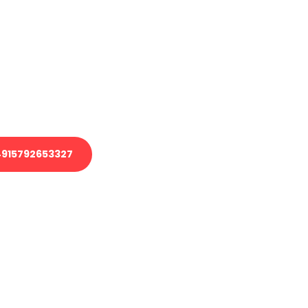
en?
 Transport oder benötigen eine
 Umzug?
ser Team aus Experten freut sich,
elfen!
915792653327
nverbindliche Anfrage senden