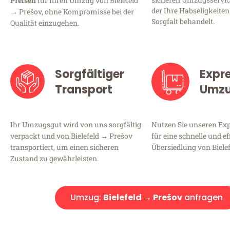
Preisen
für Ihren Umzug von Bielefeld
der Ihre Habseligkeiten
→ Prešov, ohne Kompromisse bei der
Sorgfalt behandelt.
Qualität einzugehen.
Sorgfältiger
Expr
Transport
Umz
Ihr Umzugsgut wird von uns sorgfältig
Nutzen Sie unseren E
verpackt und von Bielefeld → Prešov
für eine schnelle und ef
transportiert, um einen sicheren
Übersiedlung von Biele
Zustand zu gewährleisten.
Umzug:
Bielefeld → Prešov
anfragen