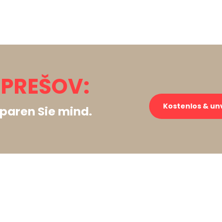
 PREŠOV:
Kostenlos & un
paren Sie mind.