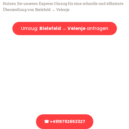
Nutzen Sie unseren Express-Umzug für eine schnelle und effiziente
Übersiedlung von Bielefeld → Velenje.
Umzug:
Bielefeld → Velenje
anfragen
Kostenlose Beratung!
Sie haben Fragen?
Sie haben Fragen zu Ihrem Transport oder benötigen eine Beratung
bezüglich Ihres Umzug?
Rufen Sie uns gerne an, unser Team aus Experten freut sich, Ihnen
kostenlos weiterzuhelfen!
☎ +4915792653327