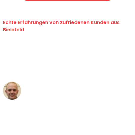
Echte Erfahrungen von zufriedenen Kunden aus
Bielefeld
"Erste Klasse! Ein großes Dankeschön
an das gesamte Team von Maier
Umzugsservice für ihren
außergewöhnlichen Service!"
Frederik F.
Umzug in Bielefeld
"Besser hätte ich mir den Umzug von
Bielefeld nach Wien nicht vorstellen
können - DANKE!"