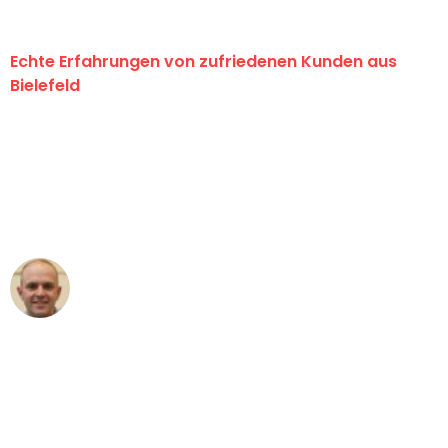
Echte Erfahrungen von zufriedenen Kunden aus
Bielefeld
"Erste Klasse! Ein großes Dankeschön
an das gesamte Team von Maier
Umzugsservice für ihren
außergewöhnlichen Service!"
Frederik F.
Umzug in Bielefeld
"Besser hätte ich mir den Umzug von
Bielefeld nach Wien nicht vorstellen
können - DANKE!"