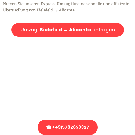
Nutzen Sie unseren Express-Umzug für eine schnelle und effiziente
Übersiedlung von Bielefeld → Alicante.
Umzug:
Bielefeld → Alicante
anfragen
Kostenlose Beratung!
Sie haben Fragen?
Sie haben Fragen zu Ihrem Transport oder benötigen eine Beratung
bezüglich Ihres Umzug?
Rufen Sie uns gerne an, unser Team aus Experten freut sich, Ihnen
kostenlos weiterzuhelfen!
☎ +4915792653327