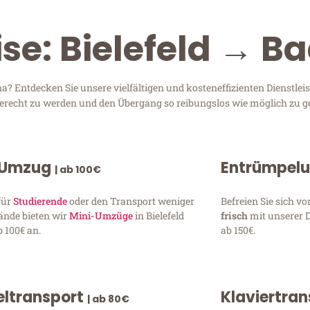
ise: Bielefeld → B
a? Entdecken Sie unsere vielfältigen und kosteneffizienten Dienstle
n gerecht zu werden und den Übergang so reibungslos wie möglich zu ge
 Umzug
Entrümpel
| ab 100€
für
Studierende
oder den Transport weniger
Befreien Sie sich 
ände bieten wir
Mini-Umzüge
in Bielefeld
frisch
mit unserer 
 100€ an.
ab 150€.
ltransport
Klaviertra
| ab 80€