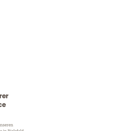
rer
Kostenlose Beratung!
ce
Sie 
unseren
in Bielefeld,