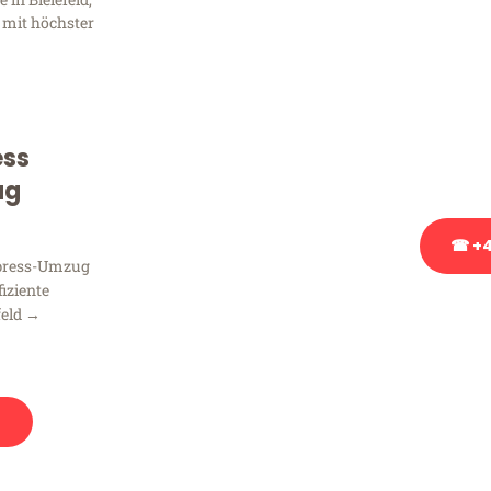
Frag
 mit höchster
Sie haben Fragen zu Ihrem
Beratung bezüglich Ihres
Rufen Sie uns gerne an, un
ess
Ihnen kostenlos weiterzuh
ug
☎ +4
xpress-Umzug
fiziente
Stattdessen eine u
feld →