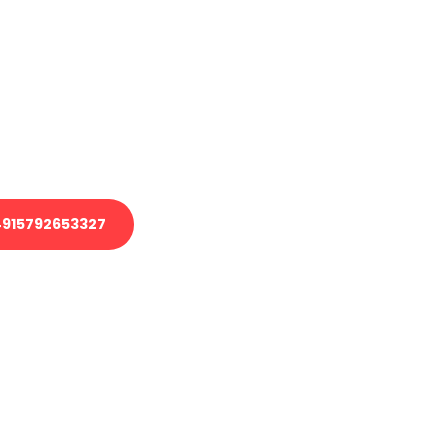
en?
 Transport oder benötigen eine
 Umzug?
ser Team aus Experten freut sich,
elfen!
915792653327
nverbindliche Anfrage senden