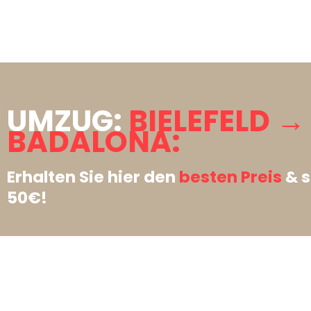
UMZUG:
BIELEFELD →
BADALONA:
Erhalten Sie hier den
besten Preis
& s
50€!