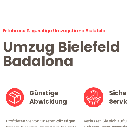
Erfahrene & günstige Umzugsfirma Bielefeld
Umzug Bielefeld
Badalona
Günstige
Siche
Abwicklung
Servi
Profitieren Sie von unseren
günstigen
Verlassen Sie sich auf 
sicheren Umzugsservice 