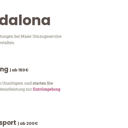
adalona
istungen bei Maier Umzugsservice
stalten.
ung
| ab 150€
von Unnötigem und
starten Sie
Dienstleistung zur
Entrümpelung
nsport
| ab 200€