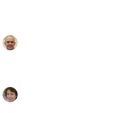
"Erste Klasse! Ein großes Dankeschön
an das gesamte Team von Maier
Umzugsservice für ihren
außergewöhnlichen Service!"
Frederik F.
Umzug in Bielefeld
"Besser hätte ich mir den Umzug von
Bielefeld nach Wien nicht vorstellen
können - DANKE!"
Maria W
Umzug von Bielefeld nach Wien