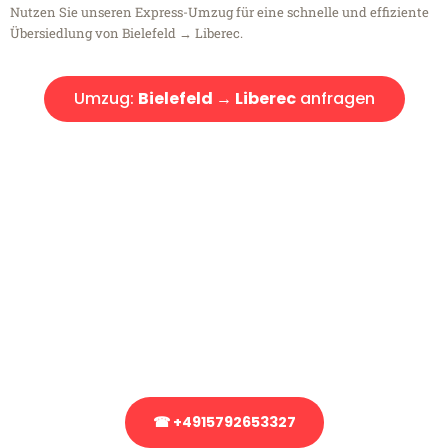
Nutzen Sie unseren Express-Umzug für eine schnelle und effiziente
Übersiedlung von Bielefeld → Liberec.
Umzug:
Bielefeld → Liberec
anfragen
Kostenlose Beratung!
Sie haben Fragen?
Sie haben Fragen zu Ihrem Transport oder benötigen eine Beratung
bezüglich Ihres Umzug?
Rufen Sie uns gerne an, unser Team aus Experten freut sich, Ihnen
kostenlos weiterzuhelfen!
☎ +4915792653327