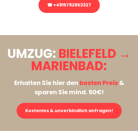
☎ +4915792653327
Stattdessen eine unverbindliche Anfrage senden
UMZUG:
BIELEFELD →
MARIENBAD:
Erhalten Sie hier den
besten Preis
&
sparen Sie mind. 50€!
Kostenlos & unverbindlich anfragen!