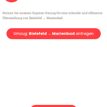
Nutzen Sie unseren Express-Umzug für eine schnelle und effiziente
Übersiedlung von Bielefeld → Marienbad.
Umzug:
Bielefeld → Marienbad
anfragen
Kostenlose Beratung!
Sie haben Fragen?
Sie haben Fragen zu Ihrem Transport oder benötigen eine Beratung
bezüglich Ihres Umzug?
Rufen Sie uns gerne an, unser Team aus Experten freut sich, Ihnen
kostenlos weiterzuhelfen!