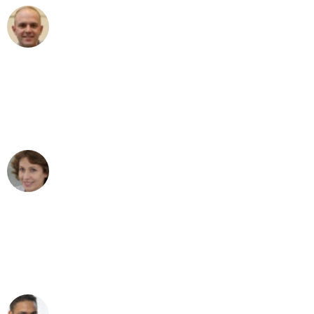
Frederik F.
Umzug in Bielefeld
"Besser hätte ich mir den Umzug von
Bielefeld nach Wien nicht vorstellen
können - DANKE!"
Maria W
Umzug von Bielefeld nach Wien
"Mein Klavier kam in unter 24 Stunden
ohne einen Kratzer an - ein
erstklassiger Service!"
Ümit Y.