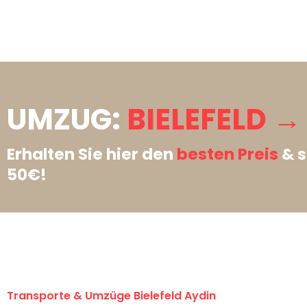
UMZUG:
BIELEFELD →
Erhalten Sie hier den
besten Preis
& s
50€!
Transporte & Umzüge Bielefeld Aydin