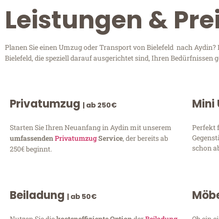
Leistungen & Prei
Planen Sie einen Umzug oder Transport von Bielefeld nach Aydin? E
Bielefeld, die speziell darauf ausgerichtet sind, Ihren Bedürfnisse
Privatumzug
Mini
| ab 250€
Starten Sie Ihren Neuanfang in Aydin mit unserem
Perfekt 
Gegenst
umfassenden
Privatumzug
Service
, der bereits ab
schon ab
250€ beginnt.
Beiladung
Möbe
| ab 50€
Nutzen Sie die
kosteneffiziente Option
der
Beiladung
Ob ein e