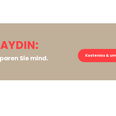
 AYDIN:
Kostenlos & un
paren Sie mind.