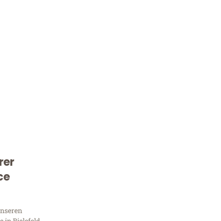
rer
Kostenlose Beratung!
ce
Sie 
unseren
in Bielefeld,