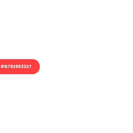
en?
 Transport oder benötigen eine
 Umzug?
ser Team aus Experten freut sich,
elfen!
915792653327
nverbindliche Anfrage senden