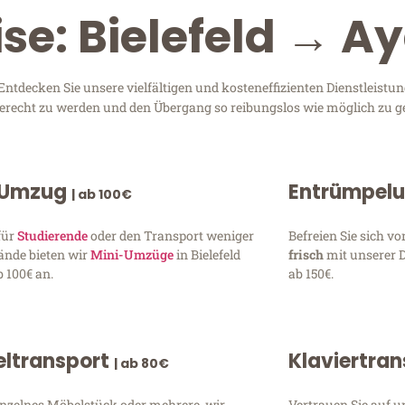
se: Bielefeld → A
ntdecken Sie unsere vielfältigen und kosteneffizienten Dienstleist
n gerecht zu werden und den Übergang so reibungslos wie möglich zu ge
 Umzug
Entrümpel
| ab 100€
für
Studierende
oder den Transport weniger
Befreien Sie sich 
ände bieten wir
Mini-Umzüge
in Bielefeld
frisch
mit unserer 
 100€ an.
ab 150€.
ltransport
Klaviertra
| ab 80€
inzelnes Möbelstück oder mehrere, wir
Vertrauen Sie auf u