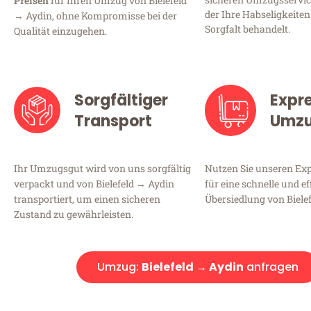
Preisen
für Ihren Umzug von Bielefeld
der Ihre Habseligkeiten
→ Aydin, ohne Kompromisse bei der
Sorgfalt behandelt.
Qualität einzugehen.
Sorgfältiger
Expr
Transport
Umz
Ihr Umzugsgut wird von uns sorgfältig
Nutzen Sie unseren E
verpackt und von Bielefeld → Aydin
für eine schnelle und ef
transportiert, um einen sicheren
Übersiedlung von Biele
Zustand zu gewährleisten.
Umzug:
Bielefeld → Aydin
anfragen