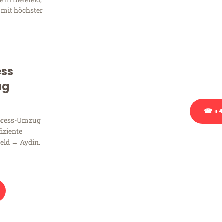
Frag
 mit höchster
Sie haben Fragen zu Ihrem
Beratung bezüglich Ihres
Rufen Sie uns gerne an, un
ess
Ihnen kostenlos weiterzuh
ug
☎ +4
xpress-Umzug
fiziente
Stattdessen eine u
feld → Aydin.