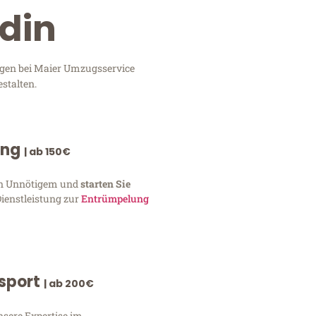
ydin
ungen bei Maier Umzugsservice
stalten.
ung
| ab 150€
von Unnötigem und
starten Sie
Dienstleistung zur
Entrümpelung
nsport
| ab 200€
nsere Expertise im