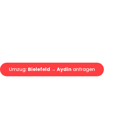
Günstiger Umzug Bielefeld Ayd
Express-Abwicklung in unter 2
Über 15 Jahre Erfahrung mit 
Angebot erhalten in unter 30 
Umzug:
Bielefeld → Aydin
anfragen
Alle Umzugsanfragen sind zu 100% kostenlos & unverbind