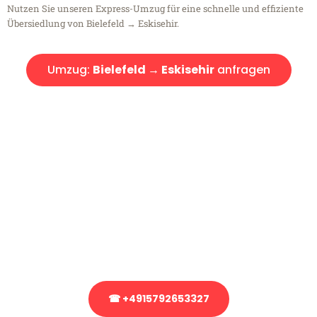
Nutzen Sie unseren Express-Umzug für eine schnelle und effiziente
Übersiedlung von Bielefeld → Eskisehir.
Umzug:
Bielefeld → Eskisehir
anfragen
Kostenlose Beratung!
Sie haben Fragen?
Sie haben Fragen zu Ihrem Transport oder benötigen eine Beratung
bezüglich Ihres Umzug?
Rufen Sie uns gerne an, unser Team aus Experten freut sich, Ihnen
kostenlos weiterzuhelfen!
☎ +4915792653327