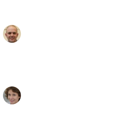
Umzugsservice für ihren
außergewöhnlichen Service!"
Frederik F.
Umzug in Bielefeld
"Besser hätte ich mir den Umzug von
Bielefeld nach Wien nicht vorstellen
können - DANKE!"
Maria W
Umzug von Bielefeld nach Wien
"Mein Klavier kam in unter 24 Stunden
ohne einen Kratzer an - ein