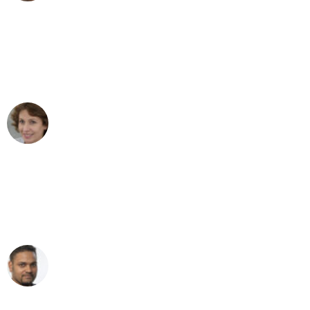
"Besser hätte ich mir den Umzug von
Bielefeld nach Wien nicht vorstellen
können - DANKE!"
Maria W
Umzug von Bielefeld nach Wien
"Mein Klavier kam in unter 24 Stunden
ohne einen Kratzer an - ein
erstklassiger Service!"
Ümit Y.
Klaviertransport in Bielefeld