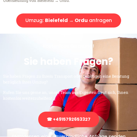
Übersiedlung von Bielefeld → Ordu.
Umzug:
Bielefeld → Ordu
anfragen
Kostenlose Beratung!
Sie haben Fragen?
Sie haben Fragen zu Ihrem Transport oder benötigen eine Beratung
bezüglich Ihres Umzug?
Rufen Sie uns gerne an, unser Team aus Experten freut sich, Ihnen
kostenlos weiterzuhelfen!
☎ +4915792653327
Stattdessen eine unverbindliche Anfrage senden