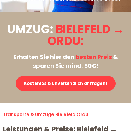
UMZUG:
BIELEFELD →
ORDU:
Erhalten Sie hier den
besten Preis
&
sparen Sie mind. 50€!
Kostenlos & unverbindlich anfragen!
Transporte & Umzüge Bielefeld Ordu
Leistungen & Preise: Bielefeld →