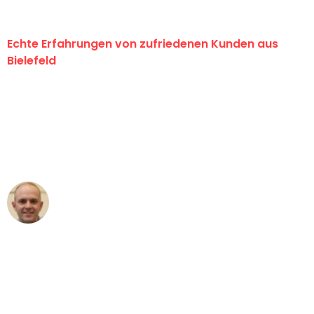
Echte Erfahrungen von zufriedenen Kunden aus
Bielefeld
"Erste Klasse! Ein großes Dankeschön
an das gesamte Team von Maier
Umzugsservice für ihren
außergewöhnlichen Service!"
Frederik F.
Umzug in Bielefeld
"Besser hätte ich mir den Umzug von
Bielefeld nach Wien nicht vorstellen
können - DANKE!"