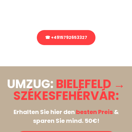
bezüglich Ihres Umzug?
Rufen Sie uns gerne an, unser Team aus Experten freut sich, Ihnen
kostenlos weiterzuhelfen!
☎ +4915792653327
Stattdessen eine unverbindliche Anfrage senden
UMZUG:
BIELEFELD →
SZÉKESFEHÉRVÁR:
Erhalten Sie hier den
besten Preis
&
sparen Sie mind. 50€!