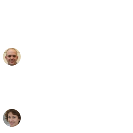
"Erste Klasse! Ein großes Dankeschön
an das gesamte Team von Maier
Umzugsservice für ihren
außergewöhnlichen Service!"
Frederik F.
Umzug in Bielefeld
"Besser hätte ich mir den Umzug von
Bielefeld nach Wien nicht vorstellen
können - DANKE!"
Maria W
Umzug von Bielefeld nach Wien