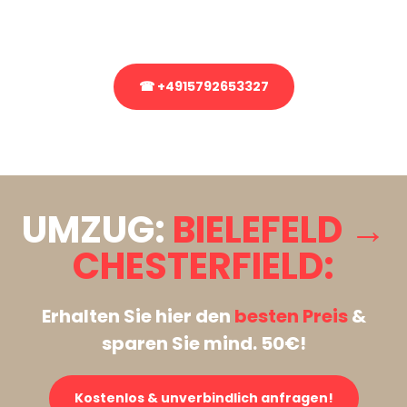
Rufen Sie uns gerne an, unser Team aus Experten freut sich, Ihnen
kostenlos weiterzuhelfen!
☎ +4915792653327
Stattdessen eine unverbindliche Anfrage senden
UMZUG:
BIELEFELD →
CHESTERFIELD:
Erhalten Sie hier den
besten Preis
&
sparen Sie mind. 50€!
Kostenlos & unverbindlich anfragen!