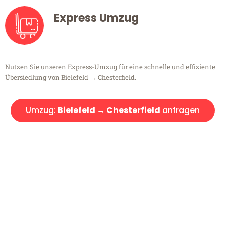
Express Umzug
Nutzen Sie unseren Express-Umzug für eine schnelle und effiziente
Übersiedlung von Bielefeld → Chesterfield.
Umzug:
Bielefeld → Chesterfield
anfragen
Kostenlose Beratung!
Sie haben Fragen?
Sie haben Fragen zu Ihrem Transport oder benötigen eine Beratung
bezüglich Ihres Umzug?