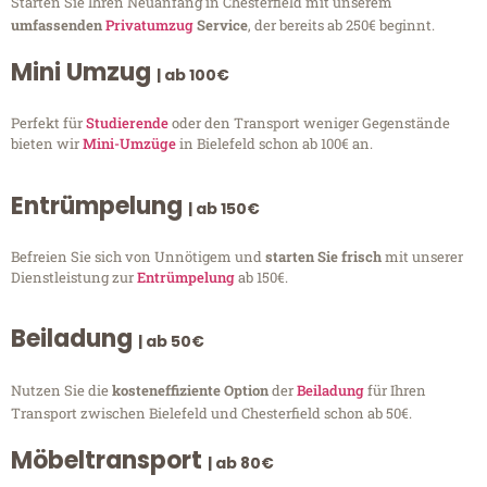
Starten Sie Ihren Neuanfang in Chesterfield mit unserem
umfassenden
Privatumzug
Service
, der bereits ab 250€ beginnt.
Mini Umzug
| ab 100€
Perfekt für
Studierende
oder den Transport weniger Gegenstände
bieten wir
Mini-Umzüge
in Bielefeld schon ab 100€ an.
Entrümpelung
| ab 150€
Befreien Sie sich von Unnötigem und
starten Sie frisch
mit unserer
Dienstleistung zur
Entrümpelung
ab 150€.
Beiladung
| ab 50€
Nutzen Sie die
kosteneffiziente Option
der
Beiladung
für Ihren
Transport zwischen Bielefeld und Chesterfield schon ab 50€.
Möbeltransport
| ab 80€