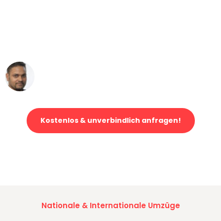
"Mein Klavier kam in unter 24 Stunden
ohne einen Kratzer an - ein
erstklassiger Service!"
Ümit Y.
Klaviertransport in Bielefeld
Kostenlos & unverbindlich anfragen!
Jetzt anfragen und der nächste glückliche Kunde werden. Alle
Umzugsanfragen sind zu
100% kostenlos & unverbindlich!
Nationale & Internationale Umzüge