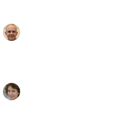
Umzugsservice für ihren
außergewöhnlichen Service!"
Frederik F.
Umzug in Bielefeld
"Besser hätte ich mir den Umzug von
Bielefeld nach Wien nicht vorstellen
können - DANKE!"
Maria W
Umzug von Bielefeld nach Wien
"Mein Klavier kam in unter 24 Stunden
ohne einen Kratzer an - ein