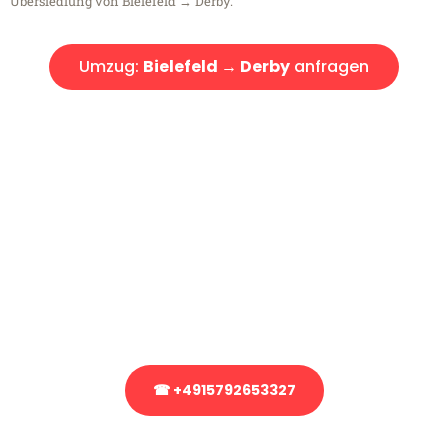
Übersiedlung von Bielefeld → Derby.
Umzug:
Bielefeld → Derby
anfragen
Kostenlose Beratung!
Sie haben Fragen?
Sie haben Fragen zu Ihrem Transport oder benötigen eine Beratung
bezüglich Ihres Umzug?
Rufen Sie uns gerne an, unser Team aus Experten freut sich, Ihnen
kostenlos weiterzuhelfen!
☎ +4915792653327
Stattdessen eine unverbindliche Anfrage senden