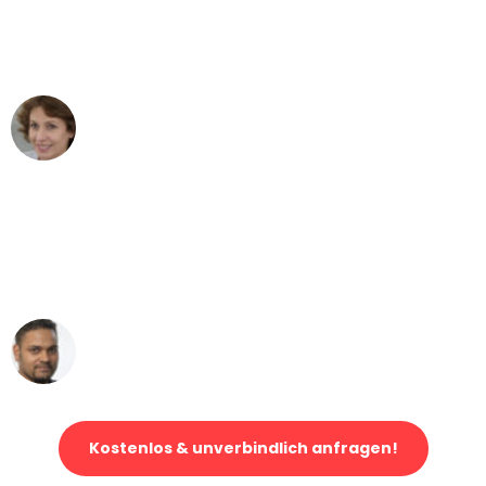
Bielefeld nach Wien nicht vorstellen
können - DANKE!"
Maria W
Umzug von Bielefeld nach Wien
"Mein Klavier kam in unter 24 Stunden
ohne einen Kratzer an - ein
erstklassiger Service!"
Ümit Y.
Klaviertransport in Bielefeld
Kostenlos & unverbindlich anfragen!