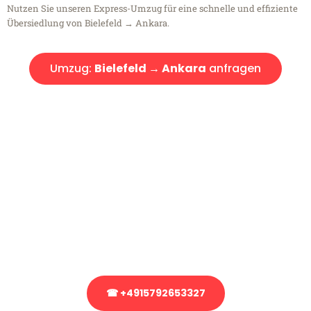
Nutzen Sie unseren Express-Umzug für eine schnelle und effiziente
Übersiedlung von Bielefeld → Ankara.
Umzug:
Bielefeld → Ankara
anfragen
Kostenlose Beratung!
Sie haben Fragen?
Sie haben Fragen zu Ihrem Transport oder benötigen eine Beratung
bezüglich Ihres Umzug?
Rufen Sie uns gerne an, unser Team aus Experten freut sich, Ihnen
kostenlos weiterzuhelfen!
☎ +4915792653327