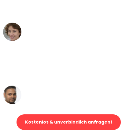
Bielefeld nach Wien nicht vorstellen
können - DANKE!"
Maria W
Umzug von Bielefeld nach Wien
"Mein Klavier kam in unter 24 Stunden
ohne einen Kratzer an - ein
erstklassiger Service!"
Ümit Y.
Klaviertransport in Bielefeld
Kostenlos & unverbindlich anfragen!