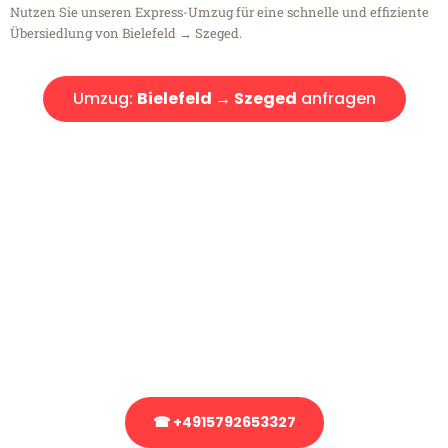
Nutzen Sie unseren Express-Umzug für eine schnelle und effiziente
Übersiedlung von Bielefeld → Szeged.
Umzug:
Bielefeld → Szeged
anfragen
Kostenlose Beratung!
Sie haben Fragen?
Sie haben Fragen zu Ihrem Transport oder benötigen eine Beratung
bezüglich Ihres Umzug?
Rufen Sie uns gerne an, unser Team aus Experten freut sich, Ihnen
kostenlos weiterzuhelfen!
☎ +4915792653327